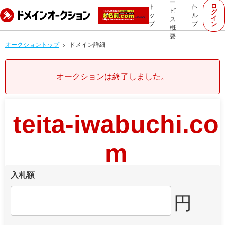
ー
ロ
ト
ヘ
ビ
グ
ッ
ル
イ
ス
プ
プ
ン
概
要
オークショントップ
ドメイン詳細
オークションは終了しました。
teita-iwabuchi.co
m
入札額
円