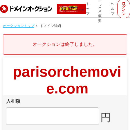
ー
ロ
ト
ヘ
ビ
グ
ッ
ル
イ
ス
プ
プ
ン
概
要
オークショントップ
ドメイン詳細
オークションは終了しました。
parisorchemovi
e.com
入札額
円