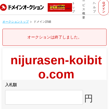
ー
ロ
ト
ヘ
ビ
グ
ッ
ル
イ
ス
プ
プ
ン
概
要
オークショントップ
ドメイン詳細
オークションは終了しました。
nijurasen-koibit
o.com
入札額
円