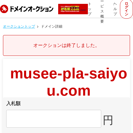
ー
ロ
ト
ヘ
ビ
グ
ッ
ル
イ
ス
プ
プ
ン
概
要
オークショントップ
ドメイン詳細
オークションは終了しました。
musee-pla-saiyo
u.com
入札額
円