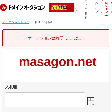
ー
ロ
ト
ヘ
ビ
グ
ッ
ル
イ
ス
プ
プ
ン
概
要
オークショントップ
ドメイン詳細
オークションは終了しました。
masagon.net
入札額
円