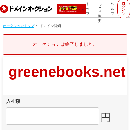
ー
ロ
ト
ヘ
ビ
グ
ッ
ル
イ
ス
プ
プ
ン
概
要
オークショントップ
ドメイン詳細
オークションは終了しました。
greenebooks.net
入札額
円