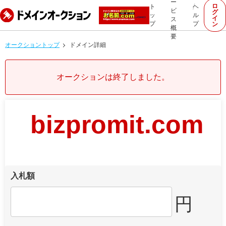
ー
ロ
ト
ヘ
ビ
グ
ッ
ル
イ
ス
プ
プ
ン
概
要
オークショントップ
ドメイン詳細
オークションは終了しました。
bizpromit.com
入札額
円