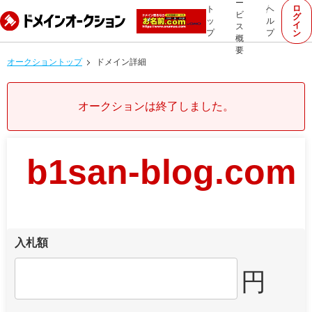
ー
ロ
ト
ヘ
ビ
グ
ッ
ル
イ
ス
プ
プ
ン
概
要
オークショントップ
ドメイン詳細
オークションは終了しました。
b1san-blog.com
入札額
円