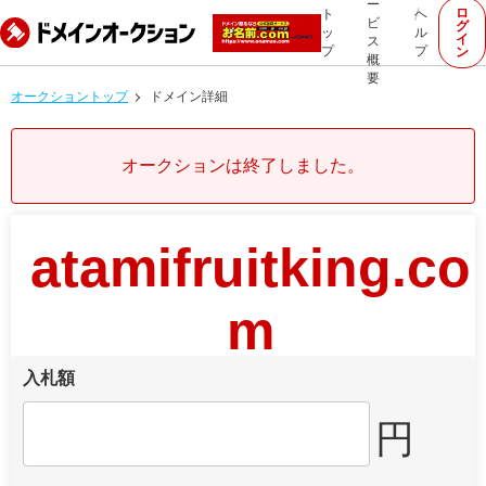
ー
ロ
ト
ヘ
ビ
グ
ッ
ル
イ
ス
プ
プ
ン
概
要
オークショントップ
ドメイン詳細
オークションは終了しました。
atamifruitking.co
m
入札額
円