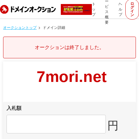
ー
ロ
ト
ヘ
ビ
グ
ッ
ル
イ
ス
プ
プ
ン
概
要
オークショントップ
ドメイン詳細
オークションは終了しました。
7mori.net
入札額
円