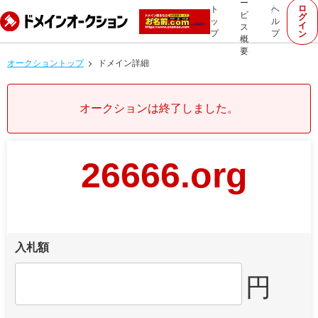
ー
ロ
ト
ヘ
ビ
グ
ッ
ル
イ
ス
プ
プ
ン
概
要
オークショントップ
ドメイン詳細
オークションは終了しました。
26666.org
入札額
円