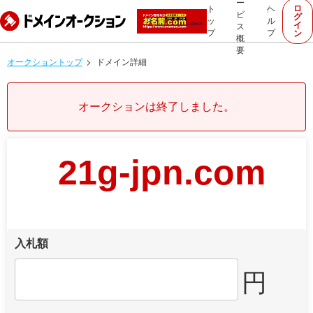
ー
ロ
ト
ヘ
ビ
グ
ッ
ル
イ
ス
プ
プ
ン
概
要
オークショントップ
ドメイン詳細
オークションは終了しました。
21g-jpn.com
入札額
円