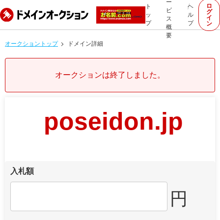
ー
ロ
ト
ヘ
ビ
グ
ッ
ル
イ
ス
プ
プ
ン
概
要
オークショントップ
ドメイン詳細
オークションは終了しました。
poseidon.jp
入札額
円