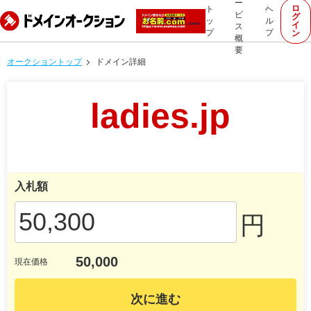
ー
ロ
ト
ヘ
ビ
グ
ッ
ル
イ
ス
プ
プ
ン
概
要
オークショントップ
ドメイン詳細
ladies.jp
入札額
円
50,000
現在価格
次に進む