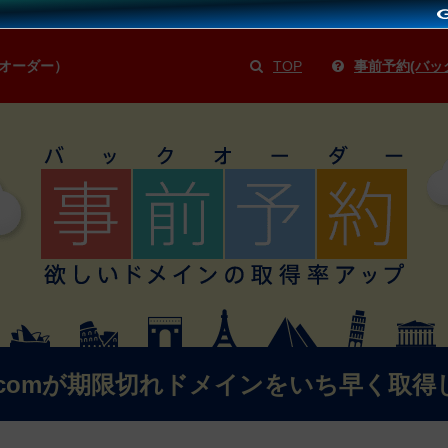
オーダー）
TOP
事前予約(バッ
.comが期限切れドメインをいち早く取得