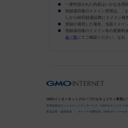
一度申請された内容はいかなる理
登録成功後のドメイン管理は、「お
しから60日経過以降にドメイン移
登録が成功した場合、当該ドメイン
登録成功後のドメイン名の更新料
金一覧
にてご確認ください。なお
GMOインターネットグループのセキュリティ事業に
世界初総合ネットセキュリティサービス「GMOセキュリティ2
実在証明・盗聴対策
サイバー攻撃対策（GMOサイバーセキ