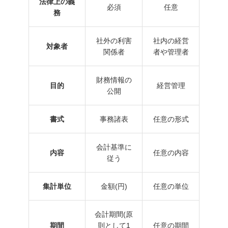
法律上の義
必須
任意
務
社外の利害
社内の経営
対象者
関係者
者や管理者
財務情報の
目的
経営管理
公開
書式
事務諸表
任意の形式
会計基準に
内容
任意の内容
従う
集計単位
金額(円)
任意の単位
会計期間(原
期間
則として1
任意の期間