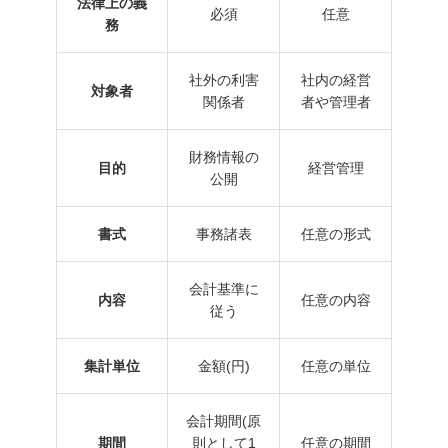
法律上の義
必須
任意
務
社外の利害
社内の経営
対象者
関係者
者や管理者
財務情報の
目的
経営管理
公開
書式
事務諸表
任意の形式
会計基準に
内容
任意の内容
従う
集計単位
金額(円)
任意の単位
会計期間(原
期間
則として1
任意の期間