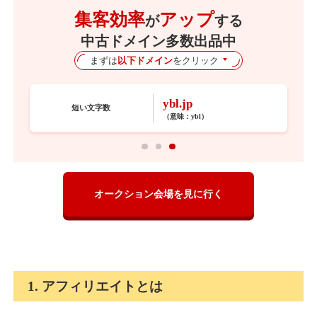
集客効率
アップ
が
する
中古ドメイン多数出品中
まずは
以下ドメイン
をクリック
ybl.jp
短い文字数
（意味：
ybl
）
オークション会場を見に行く
1. アフィリエイトとは