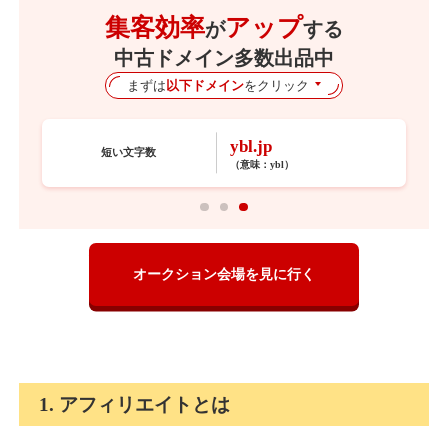
集客効率
アップ
が
する
中古ドメイン多数出品中
まずは
以下ドメイン
をクリック
ybl.jp
短い文字数
（意味：
ybl
）
オークション会場を見に行く
1. アフィリエイトとは