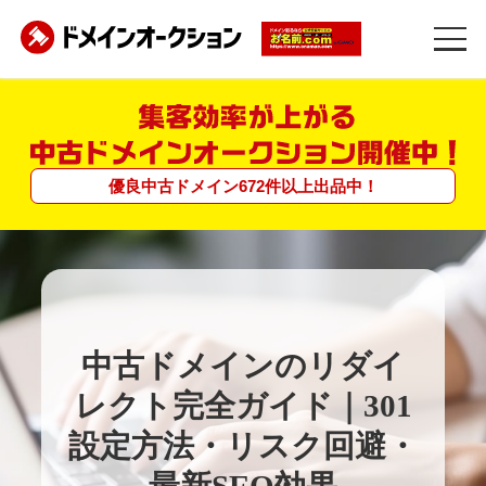
優良中古ドメイン
672
件
以上
出品中！
中古ドメインのリダイ
レクト完全ガイド｜301
設定方法・リスク回避・