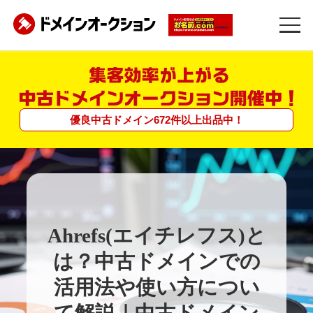
優良中古ドメイン
672
件
以上
出品中！
Ahrefs(エイチレフス)と
は？中古ドメインでの
活用法や使い方につい