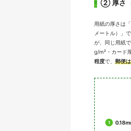
② 厚さ
用紙の厚さは「
メートル）」で
が、同じ用紙で
g/m²・カード
程度
で、
郵便は
0.1