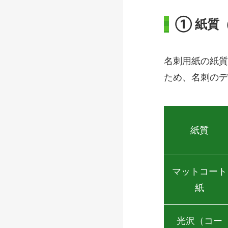
① 紙質（
名刺用紙の紙質
ため、名刺のデ
紙質
マットコート
紙
光沢（コー