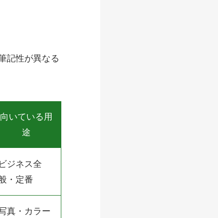
筆記性が異なる
向いている用
途
ビジネス全
般・定番
写真・カラー