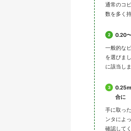
通常のコ
数を多く
0.2
一般的な
を選びましょ
に該当し
0.2
合に
手に取っ
ンタによ
確認して