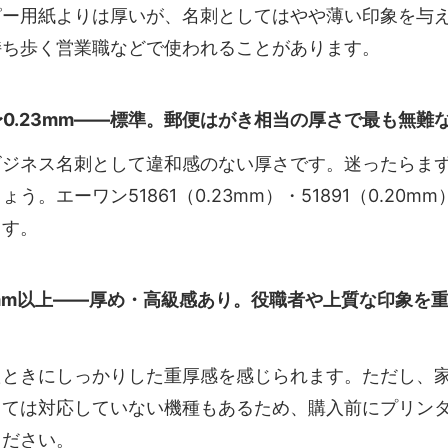
ピー用紙よりは厚いが、名刺としてはやや薄い印象を与
持ち歩く営業職などで使われることがあります。
0〜0.23mm——標準。郵便はがき相当の厚さで最も無難
ビジネス名刺として違和感のない厚さです。迷ったらま
う。エーワン51861（0.23mm）・51891（0.20m
ます。
5mm以上——厚め・高級感あり。役職者や上質な印象を
たときにしっかりした重厚感を感じられます。ただし、
っては対応していない機種もあるため、購入前にプリン
ください。