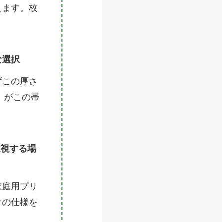
えます。枚
な選択
ずこの厚さ
m）がこの帯
重視する場
家庭用プリ
タの仕様を