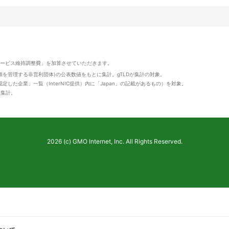
サービス維持調整費」を加算させていただきます。
資源を管理する非営利団体)の公表数値をもとに集計。gTLDが集計の対象。
定した企業」一覧（InterNIC提供）内に「Japan」の記載があるもの）を対象。
値を集計。
2026 (c) GMO Internet, Inc. All Rights Reserved.