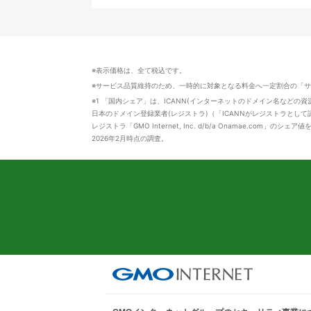
※表示価格は、全て税込です。
※サービス品質維持のため、一時的に対象となる料金へ一定割合の「
※1 「国内シェア」は、ICANN(インターネットのドメイン名などの
日本のドメイン登録業者(レジストラ)（「ICANNがレジストラとして認
レジストラ「GMO Internet, Inc. d/b/a Onamae.com」のシェア
2026年2月時点の調査。