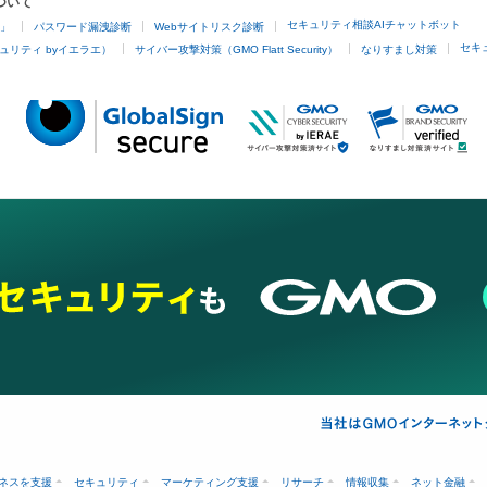
ついて
セキュリティ相談AIチャットボット
4」
パスワード漏洩診断
Webサイトリスク診断
セキ
ュリティ byイエラエ）
サイバー攻撃対策（GMO Flatt Security）
なりすまし対策
ネスを支援
セキュリティ
マーケティング支援
リサーチ
情報収集
ネット金融