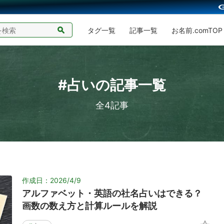
タグ一覧
記事一覧
お名前.comTOP
#占いの記事一覧
全4記事
作成日：2026/4/9
アルファベット・英語の社名占いはできる？
画数の数え方と計算ルールを解説