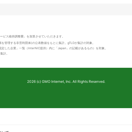
サービス維持調整費」を加算させていただきます。
資源を管理する非営利団体)の公表数値をもとに集計。gTLDが集計の対象。
定した企業」一覧（InterNIC提供）内に「Japan」の記載があるもの）を対象。
値を集計。
2026 (c) GMO Internet, Inc. All Rights Reserved.