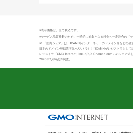
※表示価格は、全て税込です。
※サービス品質維持のため、一時的に対象となる料金へ一定割合の「
※1 「国内シェア」は、ICANN(インターネットのドメイン名などの
日本のドメイン登録業者(レジストラ)（「ICANNがレジストラとして認
レジストラ「GMO Internet, Inc. d/b/a Onamae.com」のシェア
2026年2月時点の調査。