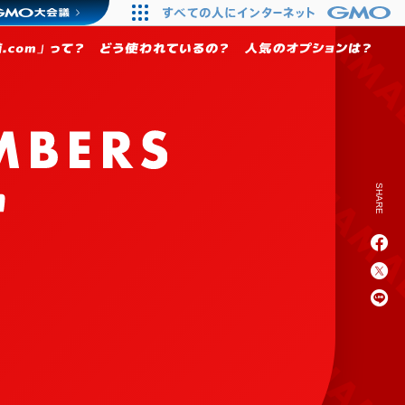
S
H
A
R
E