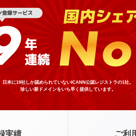
日本に19社しか認められていない
ICANN公認レジストラの1社。
珍しい新ドメインをいち早く提供しています。
録実績
ご利