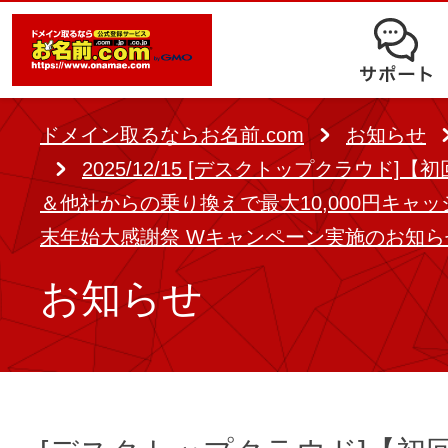
オークション
ドメイン移管
ドメインオプション
サポート
使いやすさと高機能の両立を実現
中古ドメインオークション
独自ドメイン＋サーバーが初期費用0
ドメイン登録者宛のメール転送も可
サービスに関するご不明点を解
る
ドメインの期限を更新する
ドメイン取るならお名前.com
お知らせ
Whois情報公開代行
SSLも無料でコストパフォーマンス
2025/12/15 [デスクトップクラウド]
よくある質問
バックオーダー
ドメイン更新
＆他社からの乗り換えで最大10,000円キャ
レンタルサーバー
ヘルプ
末年始大感謝祭 Wキャンペーン実施のお知ら
ドメイン更新とは
.jpドメインバックオーダー
お持ちのドメインを売るなら
お知らせ
.com/.netドメインバックオ
AIホームページパック
ドメイン売買サービス
契約管理画面（お名前.com Navi）
登録者情報変更/ドメインの譲渡e
必要なのはアイディアだけ！ 専門知
お名前.com Naviご利用ガイ
コラム
登録情報変更
も、AIにまかせてホームページを簡