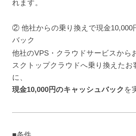
れます。
アフィリエイト
② 他社からの乗り換えで現金10,00
ブランド保護対策をかんたんに
バック
ドメインモニタリング
バナー・テキスト広告などの掲載紹
他社のVPS・クラウドサービスからお名
スクトップクラウドへ乗り換えたお
アフィリエイト（成果報酬型
に、
その他
現金10,000円のキャッシュバック
を
全Officeアプリが月額で使える
Microsoft 365
■条件