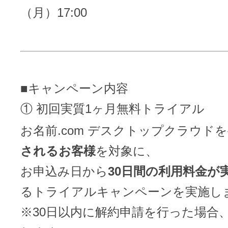
ドメインのセキュリティ診断を
VPS
（月）17:00
ドメイン販売パートナー
お名前.comネットde診断
API連携や後払いが可能なプログラム
※ 弊社が独自で調査したホスティングシェ
ています
販売パートナー制度
■キャンペーン内容
メールアドレスを作成
① 初回実質1ヶ月無料トライアル
お名前メール
お名前.com デスクトップクラウドを
Domain ResellerProgram
されるお客様
を対象に、
お申込み日から
30日間の利用料金が
API Integration,Bulk Discount
440万枚以上の電子証明書発行実績
るトライアルキャンペーンを実施し
Contact us
※30日以内に解約申請を行った場合
SSL証明書