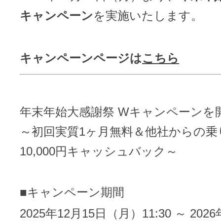
メンテナンスと障害情報のお知らせ
キャンペーン
を実施いたします。
メール配信システム
メンテナンス・障害情報
ドメインでお小遣い稼ぎ
キャンペーンページは
こちら
月869円～で配信し放題 販売促進
ドメインパーキング
得に！
お問い合わせ
メールマーケティング
年末年始大感謝祭 Wキャンペーンを
メール・電話・チャットはこ
～初回実質1ヶ月無料＆他社からの乗
メール転送/URL転送
10,000円キャッシュバック～
お名前.com 転送Plus
VPS
■キャンペーン期間
販売パートナー制度
Linuxの運用に最適な仮想化環境を用
2025年12月15日（月）11:30 ～ 202