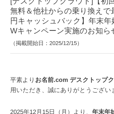
[デスクトップクラウド]【初
レンタルDNS/セカンダリDNS
ことが可能です。
無料＆他社からの乗り換えで最大
中古ドメインのSEO効果は？
DNS管理サービス
円キャッシュバック】年末年
AIホームページパック
サーバー設定のご案内
ドメインの登録/更新/移管料金
Wキャンペーン実施のお知ら
設定ガイド一覧
（掲載開始日：2025/12/15）
料金一覧
不要になったドメインを安全・簡単
WordPressテーマShop
あんしん廃止
不正利用の報告
お名前.comなら良質な有料WordPre
ドメイン
永久無料
（ドメインの
平素より
お名前.com デスクトップ
こちら！）
販価格より安くご購入いただけます
SPAMや違法サイトの報告は
用いただき、誠にありがとうござい
管理画面内での操作制限を可能に
WordPressテーマShop
ドメイン × サーバー同時登録
ドメインプロテクション
2025年12月15日（月）より、
年末年