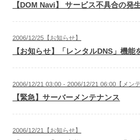
メンテナンスと障害情報のお知らせ
【DOM Navi】 サービス不具合の発
メール配信システム
メンテナンス・障害情報
ドメインでお小遣い稼ぎ
月869円～で配信し放題 販売促進
2006/12/25【お知らせ】
ドメインパーキング
得に！
【お知らせ】「レンタルDNS」機能
お問い合わせ
メールマーケティング
メール・電話・チャットはこ
2006/12/21 03:00 - 2006/12/21 06:00
メール転送/URL転送
【緊急】サーバーメンテナンス
お名前.com 転送Plus
VPS
販売パートナー制度
Linuxの運用に最適な仮想化環境を用
2006/12/21【お知らせ】