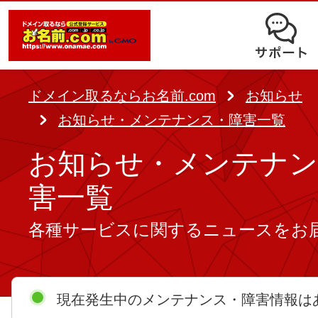
オークション
ドメイン移管
ドメインオプション
サポート
使いやすさと高機能の両立を実現
中古ドメインオークション
独自ドメイン＋サーバーが初期費用0
ドメイン登録者宛のメール転送も可
サービスに関するご不明点を解
る
ドメインの期限を更新する
ドメイン取るならお名前.com
お知らせ
Whois情報公開代行
SSLも無料でコストパフォーマンス
お知らせ・メンテナンス・障害一覧
よくある質問
バックオーダー
ドメイン更新
レンタルサーバー
お知らせ・メンテナン
ヘルプ
ドメイン更新とは
.jpドメインバックオーダー
害一覧
お持ちのドメインを売るなら
.com/.netドメインバックオ
各種サービスに関するニュースをお
AIホームページパック
ドメイン売買サービス
契約管理画面（お名前.com Navi）
登録者情報変更/ドメインの譲渡e
必要なのはアイディアだけ！ 専門知
お名前.com Naviご利用ガイ
現在発生中のメンテナンス・障害情報は
コラム
登録情報変更
も、AIにまかせてホームページを簡