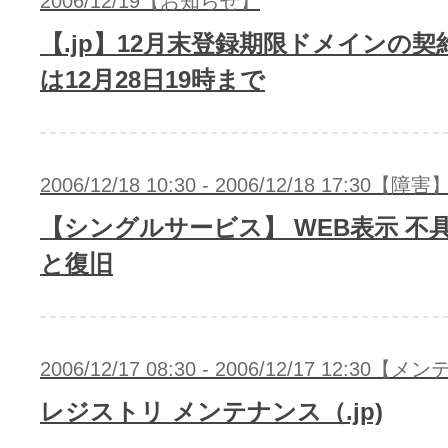
2006/12/19【お知らせ】
【.jp】12月末登録期限ドメインの
は12月28日19時まで
アフィリエイト
ブランド保護対策をかんたんに
ドメインモニタリング
バナー・テキスト広告などの掲載紹
2006/12/18 10:30 - 2006/12/18 17:30【障害
アフィリエイト（成果報酬型
【シングルサービス】 WEB表示 不
と復旧
その他
全Officeアプリが月額で使える
2006/12/17 08:30 - 2006/12/17 12:30
Microsoft 365
レジストリ メンテナンス（.jp)