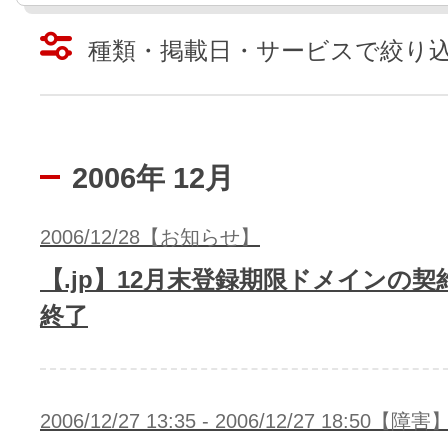
レンタルDNS/セカンダリDNS
ことが可能です。
種類・掲載日・サービスで絞り
中古ドメインのSEO効果は？
DNS管理サービス
AIホームページパック
サーバー設定のご案内
ドメインの登録/更新/移管料金
設定ガイド一覧
2006年 12月
料金一覧
不要になったドメインを安全・簡単
WordPressテーマShop
あんしん廃止
2006/12/28【お知らせ】
不正利用の報告
【.jp】12月末登録期限ドメインの
お名前.comなら良質な有料WordPre
ドメイン
永久無料
（ドメインの
終了
こちら！）
販価格より安くご購入いただけます
SPAMや違法サイトの報告は
管理画面内での操作制限を可能に
WordPressテーマShop
ドメイン × サーバー同時登録
ドメインプロテクション
2006/12/27 13:35 - 2006/12/27 18:50【障害