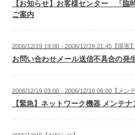
ドメインのセキュリティ診断を
【お知らせ】お客様センター 「臨
VPS
ドメイン販売パートナー
ご案内
お名前.comネットde診断
API連携や後払いが可能なプログラム
※ 弊社が独自で調査したホスティングシェ
2006/12/19 19:00 - 2006/12/19 21:45【障害
ています
販売パートナー制度
メールアドレスを作成
お問い合わせメール送信不具合の発
お名前メール
Domain ResellerProgram
2006/12/19 03:00 - 2006/12/19 06:00
【緊急】ネットワーク機器 メンテナ
API Integration,Bulk Discount
440万枚以上の電子証明書発行実績
Contact us
SSL証明書