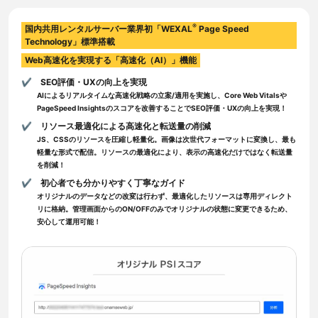
®
国内共用レンタルサーバー業界初「WEXAL
Page Speed
Technology」標準搭載
Web高速化を実現する「高速化（AI）」機能
✔︎ SEO評価・UXの向上を実現
AIによるリアルタイムな高速化戦略の立案/適用を実施し、Core Web Vitalsや
PageSpeed Insightsのスコアを改善することでSEO評価・UXの向上を実現！
✔︎ リソース最適化による高速化と転送量の削減
JS、CSSのリソースを圧縮し軽量化。画像は次世代フォーマットに変換し、最も
軽量な形式で配信。リソースの最適化により、表示の高速化だけではなく転送量
を削減！
✔︎ 初心者でも分かりやすく丁寧なガイド
オリジナルのデータなどの改変は行わず、最適化したリソースは専用ディレクト
リに格納。管理画面からのON/OFFのみでオリジナルの状態に変更できるため、
安心して運用可能！