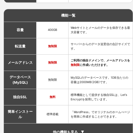
機能一覧
Webサイトとメールのデータを保存できる最
容量
400GB
大容量です。
サーバーからのデータ送受信の合計サイズで
転送量
無制限
す。
ご利用の独自ドメインで、メールアドレスを
メールアドレス
無制限
無制限
に作成いただけます。
データベース
MySQLのデータベースです。1DB当たりの
無制限
(MySQL)
容量は2000MB(2GB)です。
標準機能として提供する独自SSLは、Let’s
独自SSL
無料
Encryptを採用しています。
簡単インストー
「WordPress」でオリジナルのホームぺージ
標準搭載
ル
を簡単に作成することができます。
他の機能も見る