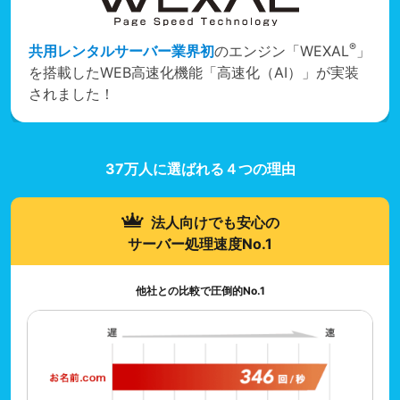
®
共用レンタルサーバー業界初
のエンジン「WEXAL
」
を搭載したWEB高速化機能「高速化（AI）」が実装
されました！
37万人に選ばれる４つの理由
法人向けでも安心の
サーバー処理速度No.1
他社との比較で圧倒的No.1