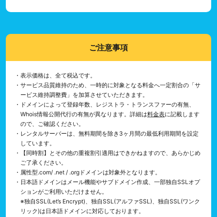
ご注意事項
・表示価格は、全て税込です。
・サービス品質維持のため、一時的に対象となる料金へ一定割合の「サ
ービス維持調整費」を加算させていただきます。
・ドメインによって登録年数、レジストラ・トランスファーの有無、
Whois情報公開代行の有無が異なります。詳細は
料金表
に記載します
ので、ご確認ください。
・レンタルサーバーは、無料期間を除き3ヶ月間の最低利用期間を設定
しています。
・【同時割】とその他の重複割引適用はできかねますので、あらかじめ
ご了承ください。
・属性型.com/ .net / .orgドメインは対象外となります。
・日本語ドメインはメール機能やサブドメイン作成、一部独自SSLオプ
ションがご利用いただけません。
※独自SSL(Let’s Encrypt)、独自SSL(アルファSSL)、独自SSL(ワンク
リック)は日本語ドメインに対応しております。