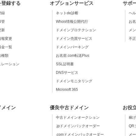
を登録する
オプションサービス
サポ
登録
ネットde診断
ヘル
移管
Whois情報公開代行
お名
更新
ドメインプロテクション
メン
情報変更
ドメイン売買サービス
不正
料金一覧
ドメインパーキング
の種類
お名前.com転送Plus
ュレーション
SSL証明書
DNSサービス
ドメインモニタリング
Microsoft 365
ドメイン
優良中古ドメイン
お役
中古ドメインオークション
稼げ
.jpドメインバックオーダー
QR
.comドメインバックオーダー
メー