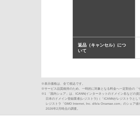
返品（キャンセル）につ
いて
※表示価格は、全て税込です。
※サービス品質維持のため、一時的に対象となる料金へ一定割合の「
※1 「国内シェア」は、ICANN(インターネットのドメイン名などの
日本のドメイン登録業者(レジストラ)（「ICANNがレジストラとして
レジストラ「GMO Internet, Inc. d/b/a Onamae.com」のシェ
2026年2月時点の調査。