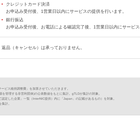
クレジットカード決済
お申込み受付後、1営業日以内にサービスの提供を行います。
銀行振込
お申込み受付後、お電話による確認完了後、1営業日以内にサービ
返品（キャンセル）は承っておりません。
サービス維持調整費」を加算させていただきます。
資源を管理する非営利団体)の公表数値をもとに集計。gTLDが集計の対象。
認定した企業」一覧（InterNIC提供）内に「Japan」の記載があるもの）を対象。
ア値を集計。