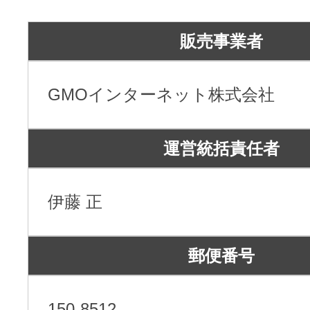
レンタルDNS/セカンダリDNS
ことが可能です。
中古ドメインのSEO効果は？
DNS管理サービス
販売事業者
AIホームページパック
サーバー設定のご案内
ドメインの登録/更新/移管料金
GMOインターネット株式会社
設定ガイド一覧
料金一覧
不要になったドメインを安全・簡単
WordPressテーマShop
運営統括責任者
あんしん廃止
不正利用の報告
お名前.comなら良質な有料WordPre
ドメイン
永久無料
（ドメインの
伊藤 正
こちら！）
販価格より安くご購入いただけます
SPAMや違法サイトの報告は
管理画面内での操作制限を可能に
郵便番号
WordPressテーマShop
ドメイン × サーバー同時登録
ドメインプロテクション
150-8512