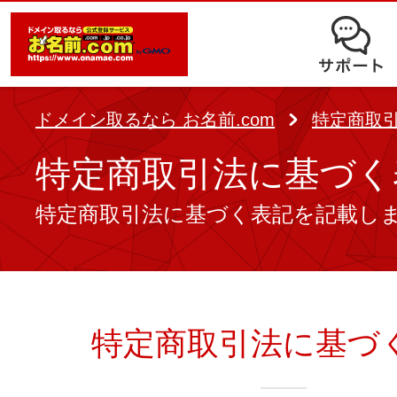
オークション
ドメイン移管
ドメインオプション
サポート
使いやすさと高機能の両立を実現
中古ドメインオークション
独自ドメイン＋サーバーが初期費用0
ドメイン登録者宛のメール転送も可
サービスに関するご不明点を解
る
ドメインの期限を更新する
ドメイン取るなら お名前.com
特定商取
Whois情報公開代行
SSLも無料でコストパフォーマンス
よくある質問
特定商取引法に基づく
バックオーダー
ドメイン更新
レンタルサーバー
ヘルプ
特定商取引法に基づく表記を記載し
ドメイン更新とは
.jpドメインバックオーダー
お持ちのドメインを売るなら
.com/.netドメインバックオ
AIホームページパック
ドメイン売買サービス
契約管理画面（お名前.com Navi）
登録者情報変更/ドメインの譲渡e
特定商取引法に基づ
必要なのはアイディアだけ！ 専門知
お名前.com Naviご利用ガイ
コラム
登録情報変更
も、AIにまかせてホームページを簡