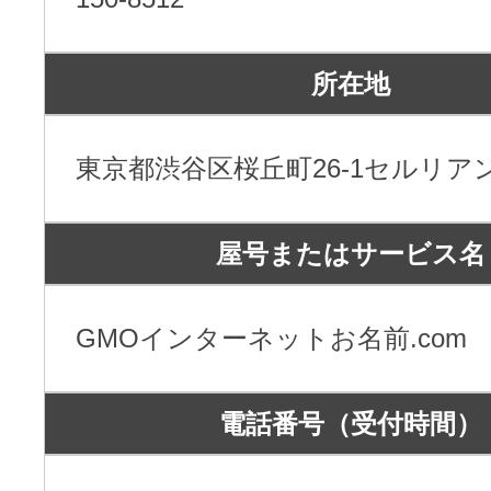
メンテナンスと障害情報のお知らせ
メール配信システム
メンテナンス・障害情報
所在地
ドメインでお小遣い稼ぎ
月869円～で配信し放題 販売促進
ドメインパーキング
東京都渋谷区桜丘町26-1セルリア
得に！
お問い合わせ
メールマーケティング
屋号またはサービス名
メール・電話・チャットはこ
メール転送/URL転送
GMOインターネットお名前.com
お名前.com 転送Plus
VPS
電話番号（受付時間）
販売パートナー制度
Linuxの運用に最適な仮想化環境を用