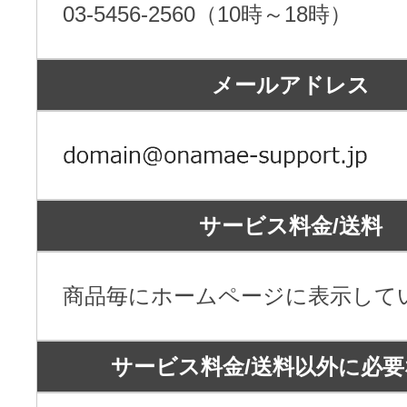
ドメインのセキュリティ診断を
03-5456-2560（10時～18時）
VPS
ドメイン販売パートナー
お名前.comネットde診断
メールアドレス
API連携や後払いが可能なプログラム
※ 弊社が独自で調査したホスティングシェ
ています
販売パートナー制度
メールアドレスを作成
お名前メール
サービス料金/送料
Domain ResellerProgram
商品毎にホームページに表示して
API Integration,Bulk Discount
440万枚以上の電子証明書発行実績
サービス料金/送料以外に必
Contact us
SSL証明書