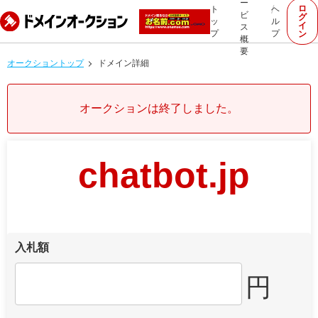
ー
ロ
ト
ヘ
ビ
グ
ッ
ル
イ
ス
プ
プ
ン
概
要
オークショントップ
ドメイン詳細
オークションは終了しました。
chatbot.jp
入札額
円