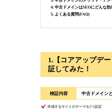
3. 中古ドメインのメリット・デメ
4. 中古ドメインはSEOにどんな
lowslotfamilylocal.com
5. よくある質問(FAQ)
37
onlinepokerbetdansk.com
37
econopundit.com
37
1.【コアアップデ
theharteofmarketing.com
37
証してみた！
myougi.jp
36
検証内容
中古ドメイン
motokari.jp
35
作成するサイトのテーマを2つ設定