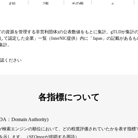
430
2年
その他
0
393
1年
その他
0
などの資源を管理する非営利団体)の公表数値をもとに集計。gTLDが集計
て認定した企業」一覧（InterNIC提供）内に「Japan」の記載がある
エンターテ
SNS
芸能
値を集計。
3790
16年
イメント
コミュニティ
認ください
392
1年
その他
0
1202
1年
その他
0
各指標について
487
1年
その他
0
DA：Domain Authority)
）が検索エンジンの順位において、どの程度評価されていたかを表す指標で
389
1年
その他
0
示します。（SEOmozが提唱する用語）