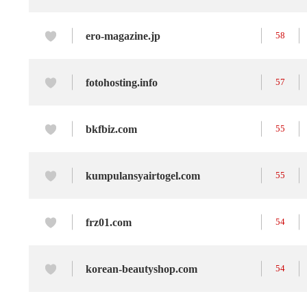
ero-magazine.jp
58
fotohosting.info
57
bkfbiz.com
55
kumpulansyairtogel.com
55
frz01.com
54
korean-beautyshop.com
54