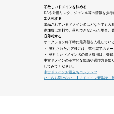
suka-jp.com
①欲しいドメインを決める
DAや外部リンク、ジャンル等の情報を参
dka-hero.com
40
②入札する
出品されているドメイン名はどなたでも入
参加費は無料で、落札できなかった場合、
mimpie.com
40
③落札する
オークション終了時に最高額を入札してい
落札されたお客様には、落札完了のメー
countdown-x.com
39
落札したドメイン名の購入費用は、登録
中古ドメインの基本的な知識や選び方を知
してみてください。
campus-web.jp
38
中古ドメインお役立ちコンテンツ
いまさら聞けない！中古ドメイン新常識～
designcrave.com
38
actagainstaids.com
38