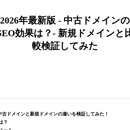
919
26年
その他
0
2026年最新版 - 中古ドメインの
662
19年
その他
0
SEO効果は？- 新規ドメインと
較検証してみた
383
10年
その他
0
カー用品
1051
4年
通販
ライフスタイル
通販
エンターテ
アニメ
ライトノベル
882
6年
イメント
恋愛
キャラクターカフェ
217
8年
飲食
コラボカフェ
エンタメ
】中古ドメインと新規ドメインの違いを検証してみた！
は？
ゲーム
キャラクター
418
12年
ゲーム
エンタメ