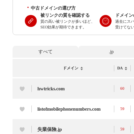
中古ドメインの選び方
被リンクの質を確認する
ドメイン
質の高い被リンクが多いほど、
過去にス
SEO効果が期待できます。
受けてな
すべて
.jp
ドメイン
DA
hwtricks.com
60
listofmobilephonenumbers.com
59
失業保険.jp
59