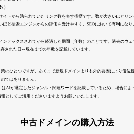
数)
2202
5年
その他
0
サイトから貼られていたリンク数を表す指標です。数が大きいほどリン
いほど検索エンジンからの評価を受けやすく、SEOにおいて有利になり
4677
2年
その他
0
インデックスされてから経過した期間（年数）のことです。過去のウェブサ
くに保存された日～現在までの年数を記載しています。
経済ニュース
963
14年
ビジネス
九州経済
ビジネス
対策のひとつですが、あくまで新規ドメインよりも外的要因により優位
1724
29年
その他
0
ものではありません。
ド」はAIが選定したジャンル・関連ワードを記載しているため、場合に
740
13年
その他
0
情報としてご活用くださいますようお願いいたします。
カードゲーム
攻略
702
2年
趣味
大会情報
中古ドメインの購入方法
2518
1年
その他