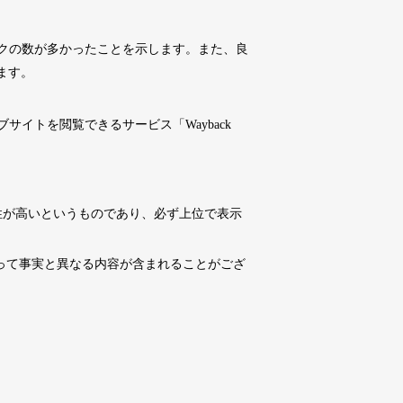
10,800円
10,800円
0
17日
詳細を見る
クの数が多かったことを示します。また、良
ます。
10,800円
10,800円
0
17日
詳細を見る
イトを閲覧できるサービス「Wayback
4,500円
4,500円
6
17日
詳細を見る
性が高いというものであり、必ず上位で表示
10,800円
10,800円
0
17日
詳細を見る
よって事実と異なる内容が含まれることがござ
3,300円
3,300円
2
17日
詳細を見る
3,300円
3,300円
3
17日
詳細を見る
10,800円
10,800円
0
17日