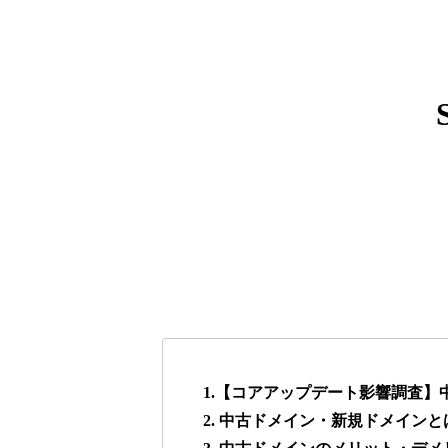
express-soft.com
38
fukuoka-marathon.com
38
torigirl-movie.com
38
vrnvroomn.com
37
higehiro-anime.com
37
box-cafe.jp
37
1.【コアアップデート影響調査
2. 中古ドメイン・新規ドメインと
anipani.jp
37