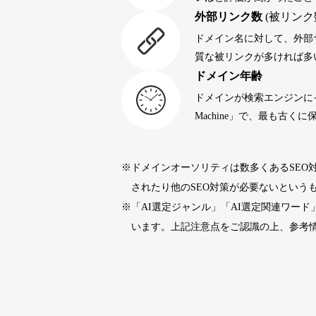
外部リンク数
(被リンク
portalvidalivre.com
47
ドメイン名に対して、外部
質な被リンクが多ければ多
ドメイン年齢
buywrite-plus.com
45
ドメインが検索エンジンに
Machine」で、最も古
qbiz.jp
43
※ドメインオーソリティは数多くあるSEO
rageboy.com
42
されたり他のSEO対策が必要ないという
※「AI選定ジャンル」「AI選定関連ワー
sug-web.jp
42
います。上記注意点をご認識の上、参考
holocardstrategy.jp
40
40