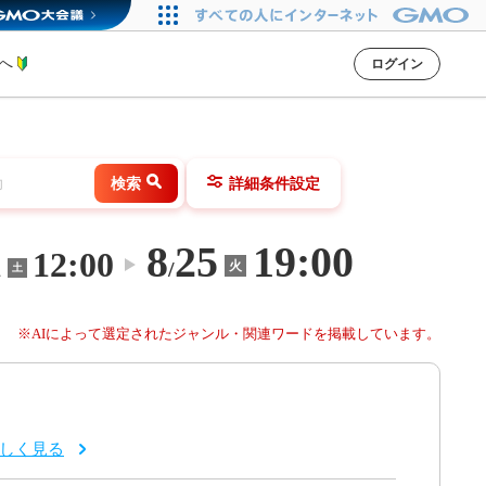
方へ
ログイン
検索
詳細条件設定
8
25
19:00
1
12:00
〜
/
火
土
※AIによって選定されたジャンル・関連ワードを掲載しています。
しく見る