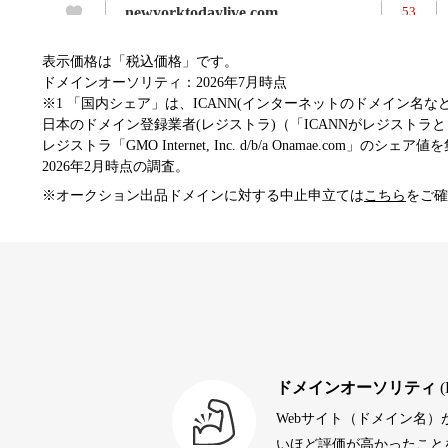
newyorktodaylive.com
53
表示価格は「税込価格」です。
dog-life-jacket.com
53
ドメインオーソリティ：2026年7月時点
※1 「国内シェア」は、ICANN(インターネットのドメイン名
日本のドメイン登録業者(レジストラ)（「ICANNがレジストラとし
レジストラ「GMO Internet, Inc. d/b/a Onamae.com」のシェア
beamie.jp
52
2026年2月時点の調査。
※オークション出品ドメインに対する中止申立ては
こちら
をご確
themusicnotebook.com
52
alprostadil-br.info
51
toto-robot.com
51
ドメインオーソリティ
(
Webサイト（ドメイン名
debtconsolidationorg.info
49
いほど評価が高かったことを