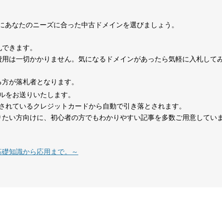
0
考にあなたのニーズに合った中古ドメインを選びましょう。
1070
15年
その他
0
札できます。
費用は一切かかりません。気になるドメインがあったら気軽に入札して
324
1年
その他
0
る方が落札者となります。
ルをお送りいたします。
479
14年
その他
0
されているクレジットカードから自動で引き落とされます。
りたい方向けに、初心者の方でもわかりやすい記事を多数ご用意してい
在宅勤務
1151
8年
就職・転職
コミュニティ
テレワーク
基礎知識から応用まで。～
1377
18年
その他
0
527
26年
その他
0