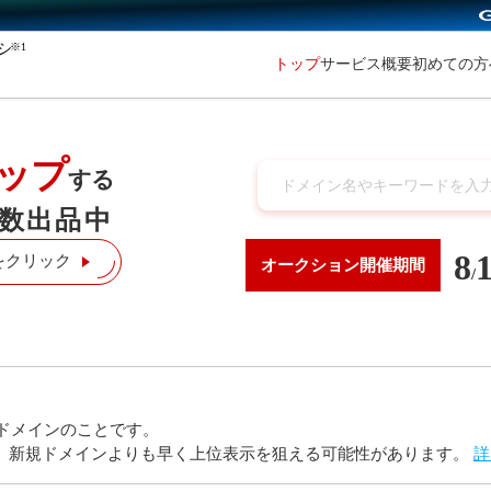
※1
初めての
トップ
サービス概要
ップ
する
数出品中
8
をクリック
オークション
開催期間
/
ドメインのことです。
り、新規ドメインよりも早く上位表示を狙える可能性があります。
詳