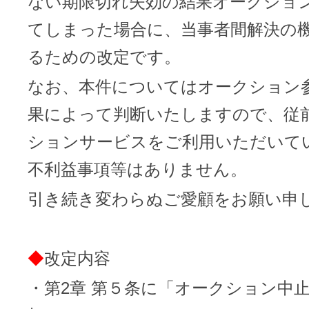
ない期限切れ失効の結果オークショ
メンテナンスと障害情報のお知らせ
てしまった場合に、当事者間解決の
メール配信システム
メンテナンス・障害情報
るための改定です。
ドメインでお小遣い稼ぎ
月869円～で配信し放題 販売促進
なお、本件についてはオークション
ドメインパーキング
得に！
果によって判断いたしますので、従
お問い合わせ
ションサービスをご利用いただいて
メールマーケティング
メール・電話・チャットはこ
不利益事項等はありません。
メール転送/URL転送
引き続き変わらぬご愛顧をお願い申
お名前.com 転送Plus
VPS
◆
改定内容
販売パートナー制度
Linuxの運用に最適な仮想化環境を用
・第2章 第５条に「オークション中