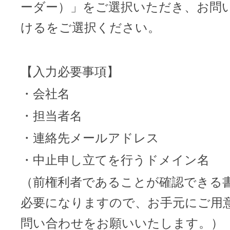
ーダー）」をご選択いただき、お問
けるをご選択ください。
アフィリエイト
ブランド保護対策をかんたんに
【入力必要事項】
ドメインモニタリング
バナー・テキスト広告などの掲載紹
・会社名
アフィリエイト（成果報酬型
・担当者名
・連絡先メールアドレス
その他
・中止申し立てを行うドメイン名
全Officeアプリが月額で使える
（前権利者であることが確認できる
必要になりますので、お手元にご用
Microsoft 365
問い合わせをお願いいたします。）