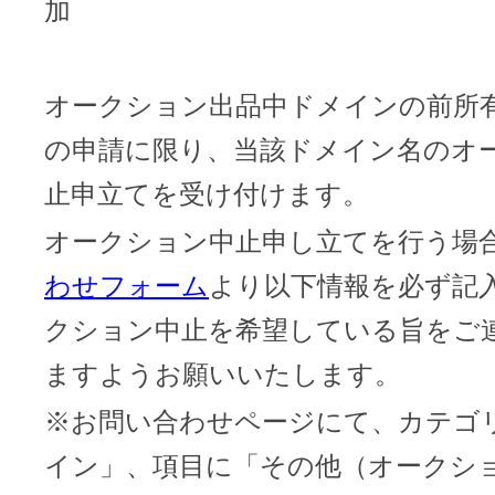
ドメインのセキュリティ診断を
加
VPS
ドメイン販売パートナー
お名前.comネットde診断
オークション出品中ドメインの前所
API連携や後払いが可能なプログラム
の申請に限り、当該ドメイン名のオ
※ 弊社が独自で調査したホスティングシェ
ています
販売パートナー制度
止申立てを受け付けます。
メールアドレスを作成
オークション中止申し立てを行う場
お名前メール
わせフォーム
より以下情報を必ず記
Domain ResellerProgram
クション中止を希望している旨をご
ますようお願いいたします。
API Integration,Bulk Discount
440万枚以上の電子証明書発行実績
※お問い合わせページにて、カテゴ
Contact us
イン」、項目に「その他（オークショ
SSL証明書