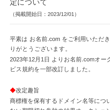
レンタルDNS/セカンダリDNS
定について
ことが可能です。
（掲載開始日：2023/12/01）
中古ドメインのSEO効果は？
DNS管理サービス
AIホームページパック
サーバー設定のご案内
ドメインの登録/更新/移管料金
設定ガイド一覧
平素は お名前.com をご利用いた
料金一覧
不要になったドメインを安全・簡単
りがとうございます。
WordPressテーマShop
あんしん廃止
2023年12月1日 よりお名前.comオ
不正利用の報告
ビス規約を一部改訂しました。
お名前.comなら良質な有料WordPre
ドメイン
永久無料
（ドメインの
こちら！）
販価格より安くご購入いただけます
SPAMや違法サイトの報告は
管理画面内での操作制限を可能に
◆
改定趣旨
WordPressテーマShop
ドメイン × サーバー同時登録
商標権を保有するドメイン名等につ
ドメインプロテクション