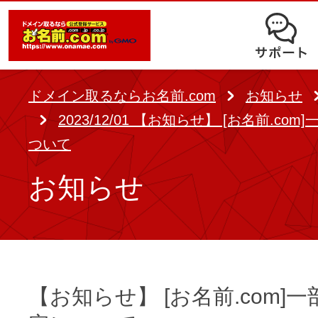
オークション
ドメイン移管
ドメインオプション
サポート
使いやすさと高機能の両立を実現
中古ドメインオークション
独自ドメイン＋サーバーが初期費用0
ドメイン登録者宛のメール転送も可
サービスに関するご不明点を解
る
ドメインの期限を更新する
ドメイン取るならお名前.com
お知らせ
Whois情報公開代行
SSLも無料でコストパフォーマンス
2023/12/01 【お知らせ】 [お名前.co
よくある質問
バックオーダー
ドメイン更新
ついて
レンタルサーバー
ヘルプ
ドメイン更新とは
お知らせ
.jpドメインバックオーダー
お持ちのドメインを売るなら
.com/.netドメインバックオ
AIホームページパック
ドメイン売買サービス
契約管理画面（お名前.com Navi）
登録者情報変更/ドメインの譲渡e
必要なのはアイディアだけ！ 専門知
【お知らせ】 [お名前.com]
お名前.com Naviご利用ガイ
コラム
登録情報変更
も、AIにまかせてホームページを簡