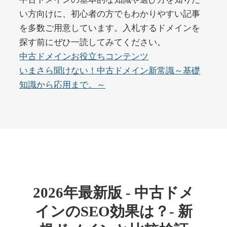
い方向けに、初心者の方でもわかりやすい記事
を多数ご用意しています。入札するドメインを
buywrite-plus.com
探す前にぜひ一読してみてください。
その他
ジャンル
中古ドメインお役立ちコンテンツ
45
DA
4677
2年
いまさら聞けない！中古ドメイン新常識～基礎
外部リンク数
ドメイン年齢
知識から応用まで。～
10,800円
入札 0件
詳細を見る
qbiz.jp
ビジネス
ジャンル
43
DA
963
14年
外部リンク数
ドメイン年齢
2026年最新版 - 中古ドメ
4,500円
入札 6件
インのSEO効果は？- 新
詳細を見る