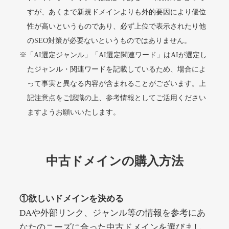
すが、あくまで新規ドメインよりも外的要因により優位
性が高いというものであり、必ず上位で表示されたり他
alprostadil-br.info
のSEO対策が必要ないというものではありません。
※「AI選定ジャンル」「AI選定関連ワード」はAIが選定し
その他
ジャンル
51
DA
たジャンル・関連ワードを記載しているため、場合によ
1202
1年
外部リンク数
ドメイン年齢
って事実と異なる内容が含まれることがございます。上
10,800円
入札 0件
記注意点をご認識の上、参考情報としてご活用ください
詳細を見る
ますようお願いいたします。
toto-robot.com
中古ドメインの購入方法
その他
ジャンル
51
DA
487
1年
外部リンク数
ドメイン年齢
①欲しいドメインを決める
10,800円
入札 0件
DAや外部リンク、ジャンル等の情報を参考にあ
詳細を見る
なたのニーズに合った中古ドメインを選びまし