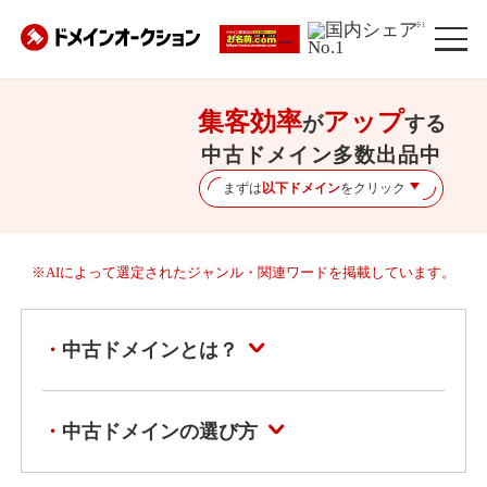
※1
集客効率
アップ
が
する
中古ドメイン多数出品中
まずは
以下ドメイン
をクリック
※AIによって選定されたジャンル・関連ワードを掲載しています。
中古ドメインとは？
中古ドメインの選び方