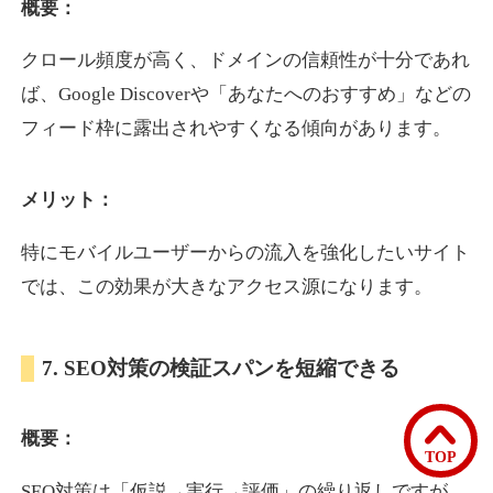
概要：
クロール頻度が高く、ドメインの信頼性が十分であれ
bomibomi.com
ば、Google Discoverや「あなたへのおすすめ」などの
音楽
ジャンル
フィード枠に露出されやすくなる傾向があります。
33
DA
183
15年
外部リンク数
ドメイン年齢
メリット：
10,800円
入札 0件
詳細を見る
特にモバイルユーザーからの流入を強化したいサイト
では、この効果が大きなアクセス源になります。
b1-kitakyushu.jp
7. SEO対策の検証スパンを短縮できる
イベント
ジャンル
33
DA
200
8年
外部リンク数
ドメイン年齢
概要：
3,300円
入札 2件
TOP
詳細を見る
SEO対策は「仮説→実行→評価」の繰り返しですが、