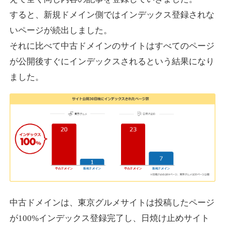
すると、新規ドメイン側ではインデックス登録されな
いページが続出しました。
designcrave.com
それに比べて中古ドメインのサイトはすべてのページ
その他
ジャンル
が公開後すぐにインデックスされるという結果になり
38
DA
1377
18年
外部リンク数
ドメイン年齢
ました。
10,800円
入札 0件
詳細を見る
actagainstaids.com
その他
ジャンル
38
DA
527
26年
外部リンク数
ドメイン年齢
10,800円
入札 0件
中古ドメインは、東京グルメサイトは投稿したページ
が100%インデックス登録完了し、日焼け止めサイト
詳細を見る