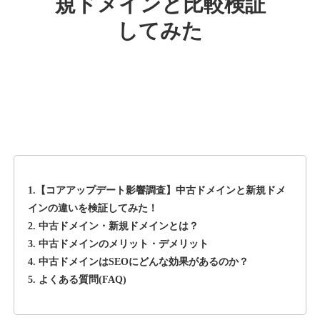
規ドメインと比較検証
してみた
rageboy.com
その他
ジャンル
42
DA
1724
29年
外部リンク数
ドメイン年齢
10,800円
入札 0件
詳細を見る
1.【コアアップデート影響調査】中古ドメインと新規ドメ
sug-web.jp
インの違いを検証してみた！
2. 中古ドメイン・新規ドメインとは？
その他
ジャンル
3. 中古ドメインのメリット・デメリット
42
DA
740
13年
外部リンク数
ドメイン年齢
4. 中古ドメインはSEOにどんな効果があるのか？
5. よくある質問(FAQ)
3,300円
入札 2件
詳細を見る