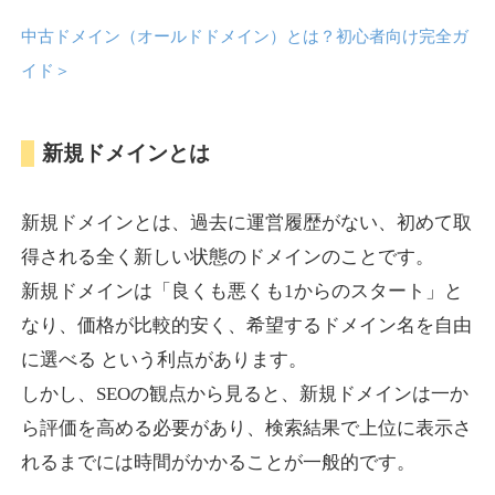
中古ドメイン（オールドドメイン）とは？初心者向け完全ガ
anipani.jp
イド
＞
ゲーム
ジャンル
新規ドメインとは
37
DA
418
12年
外部リンク数
ドメイン年齢
3,300円
入札 2件
新規ドメインとは、過去に運営履歴がない、初めて取
詳細を見る
得される全く新しい状態のドメインのことです。
新規ドメインは「良くも悪くも1からのスタート」と
lowslotfamilylocal.com
なり、価格が比較的安く、希望するドメイン名を自由
に選べる という利点があります。
その他
ジャンル
しかし、SEOの観点から見ると、新規ドメインは一か
37
DA
653
1年
外部リンク数
ドメイン年齢
ら評価を高める必要があり、検索結果で上位に表示さ
10,800円
入札 0件
れるまでには時間がかかることが一般的です。
詳細を見る