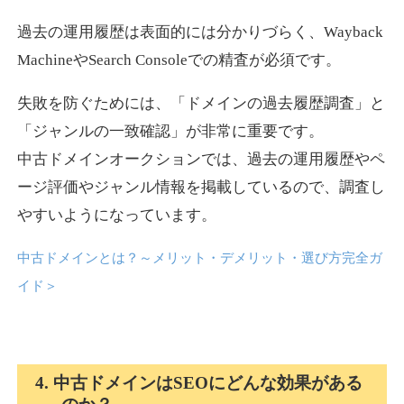
過去の運用履歴は表面的には分かりづらく、Wayback
news-log.jp
MachineやSearch Consoleでの精査が必須です。
エンターテイメント
ジャンル
失敗を防ぐためには、「ドメインの過去履歴調査」と
35
DA
759
9年
外部リンク数
ドメイン年齢
「ジャンルの一致確認」が非常に重要です。
中古ドメインオークションでは、過去の運用履歴やペ
3,300円
入札 2件
ージ評価やジャンル情報を掲載しているので、調査し
詳細を見る
やすいようになっています。
中古ドメインとは？～メリット・デメリット・選び方完全ガ
shadosoku.com
イド
＞
エンターテイメント
ジャンル
35
DA
460
10年
外部リンク数
ドメイン年齢
10,800円
入札 0件
4. 中古ドメインはSEOにどんな効果がある
詳細を見る