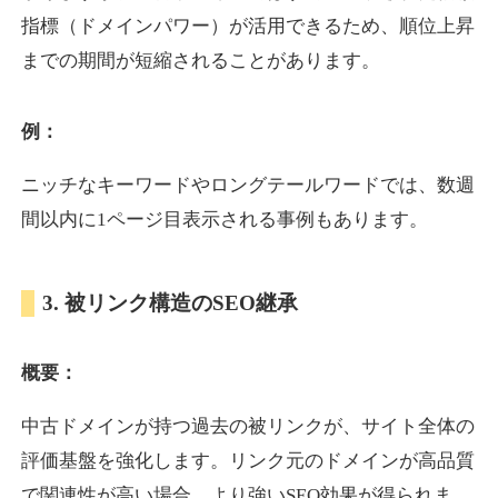
指標（ドメインパワー）が活用できるため、順位上昇
までの期間が短縮されることがあります。
yoshuhanten.com
飲食
ジャンル
例：
34
DA
271
25年
外部リンク数
ドメイン年齢
ニッチなキーワードやロングテールワードでは、数週
10,800円
入札 0件
間以内に1ページ目表示される事例もあります。
詳細を見る
3. 被リンク構造のSEO継承
naruto-20th.jp
概要：
イベント
ジャンル
34
DA
270
4年
外部リンク数
ドメイン年齢
中古ドメインが持つ過去の被リンクが、サイト全体の
3,600円
入札 3件
評価基盤を強化します。リンク元のドメインが高品質
詳細を見る
で関連性が高い場合、より強いSEO効果が得られま