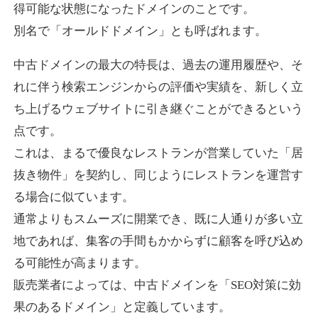
得可能な状態になったドメインのことです。
別名で「オールドドメイン」とも呼ばれます。
higehiro-anime.com
中古ドメインの最大の特長は、過去の運用履歴や、そ
エンターテイメント
ジャンル
れに伴う検索エンジンからの評価や実績を、新しく立
37
DA
882
6年
外部リンク数
ドメイン年齢
ち上げるウェブサイトに引き継ぐことができるという
10,800円
入札 0件
点です。
これは、まるで優良なレストランが営業していた「居
詳細を見る
抜き物件」を契約し、同じようにレストランを運営す
る場合に似ています。
box-cafe.jp
通常よりもスムーズに開業でき、既に人通りが多い立
飲食
ジャンル
地であれば、集客の手間もかからずに顧客を呼び込め
37
DA
217
8年
外部リンク数
ドメイン年齢
る可能性が高まります。
販売業者によっては、中古ドメインを「SEO対策に効
3,300円
入札 2件
果のあるドメイン」と定義しています。
詳細を見る