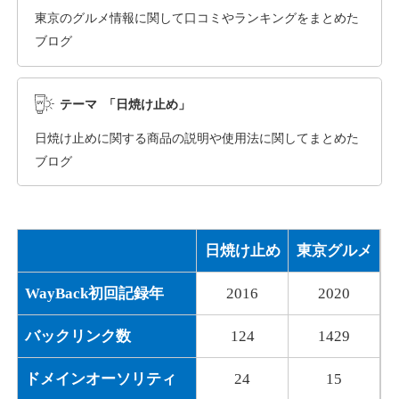
東京のグルメ情報に関して口コミやランキングをまとめた
ブログ
dka-hero.com
その他
ジャンル
テーマ 「日焼け止め」
40
DA
1070
15年
外部リンク数
ドメイン年齢
日焼け止めに関する商品の説明や使用法に関してまとめた
10,800円
入札 0件
ブログ
詳細を見る
日焼け止め
東京グルメ
mimpie.com
WayBack初回記録年
2016
2020
その他
ジャンル
40
DA
324
1年
外部リンク数
ドメイン年齢
バックリンク数
124
1429
10,800円
入札 0件
ドメインオーソリティ
24
15
詳細を見る