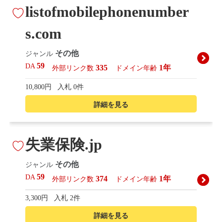
listofmobilephonenumber
s.com
その他
ジャンル
59
DA
335
1年
外部リンク数
ドメイン年齢
10,800円
入札 0件
詳細を見る
失業保険.jp
その他
ジャンル
59
DA
374
1年
外部リンク数
ドメイン年齢
3,300円
入札 2件
詳細を見る