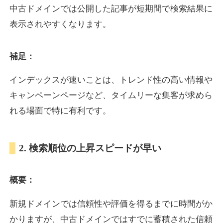
中古ドメインでは公開した記事が短期間で検索結果に
表示されやすくなります。
oazo.jp
補足：
プレミアム文字列
ジャンル
35
DA
626
22年
外部リンク数
ドメイン年齢
インデックスが速いことは、トレンド性の高い情報や
3,300円
入札 2件
キャンペーンページなど、タイムリーな集客が求めら
詳細を見る
れる場面で特に有利です。
e-b.jp
2. 検索順位の上昇スピードが早い
プレミアム文字列
ジャンル
概要：
35
DA
368
3年
外部リンク数
ドメイン年齢
3,300円
入札 2件
新規ドメインでは信頼性や評価を得るまでに時間がか
かりますが、中古ドメインではすでに蓄積された信頼
詳細を見る