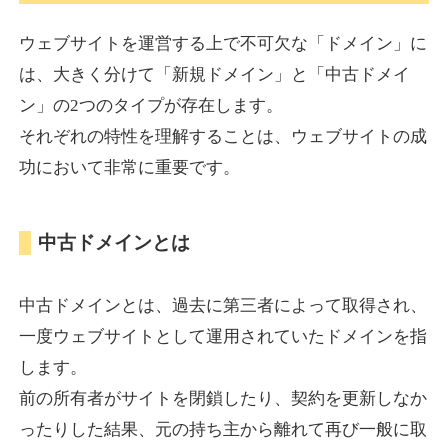
ウェブサイトを運営する上で不可欠な「ドメイン」に
torigirl-movie.com
は、大きく分けて「新規ドメイン」と「中古ドメイ
ン」の2つのタイプが存在します。
その他
ジャンル
それぞれの特性を理解することは、ウェブサイトの成
38
DA
383
10年
外部リンク数
ドメイン年齢
功において非常に重要です。
10,800円
入札 0件
詳細を見る
中古ドメインとは
vrnvroomn.com
中古ドメインとは、過去に第三者によって取得され、
通販
ジャンル
一度ウェブサイトとして運用されていたドメインを指
37
DA
1051
4年
外部リンク数
ドメイン年齢
します。
前の所有者がサイトを閉鎖したり、契約を更新しなか
10,800円
入札 0件
ったりした結果、元の持ち主から離れて再び一般に取
詳細を見る