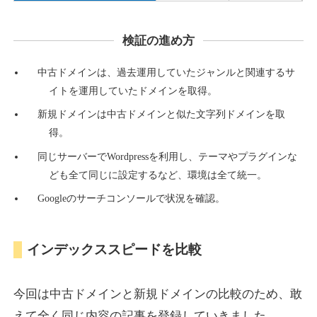
検証の進め方
countdown-x.com
中古ドメインは、過去運用していたジャンルと関連するサ
その他
ジャンル
イトを運用していたドメインを取得。
39
DA
479
14年
外部リンク数
ドメイン年齢
新規ドメインは中古ドメインと似た文字列ドメインを取
10,800円
入札 0件
得。
詳細を見る
同じサーバーでWordpressを利用し、テーマやプラグインな
ども全て同じに設定するなど、環境は全て統一。
Googleのサーチコンソールで状況を確認。
campus-web.jp
就職・転職
ジャンル
インデックススピードを比較
38
DA
1151
8年
外部リンク数
ドメイン年齢
3,600円
入札 3件
今回は中古ドメインと新規ドメインの比較のため、敢
詳細を見る
えて全く同じ内容の記事を登録していきました。