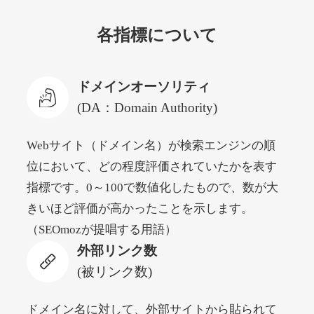
各指標について
newyorktodaylive.com
その他
ジャンル
ドメインオーソリティ
53
DA
430
2年
外部リンク数
ドメイン年齢
(DA：Domain Authority)
10,800円
入札 0件
Webサイト（ドメイン名）が検索エンジンの順
詳細を見る
位において、どの程度評価されていたかを表す
指標です。0～100で数値化したもので、数が大
dog-life-jacket.com
きいほど評価が高かったことを示します。
（SEOmozが提唱する用語）
その他
ジャンル
外部リンク数
53
DA
393
1年
外部リンク数
ドメイン年齢
(被リンク数)
10,800円
入札 0件
詳細を見る
ドメイン名に対して、外部サイトから貼られて