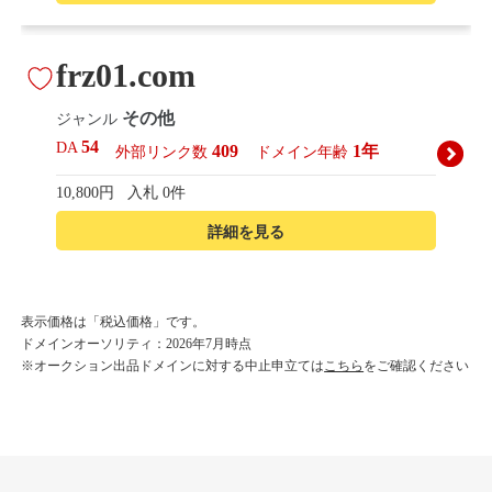
frz01.com
その他
ジャンル
54
DA
409
1年
外部リンク数
ドメイン年齢
10,800円
入札 0件
詳細を見る
korean-beautyshop.com
表示価格は「税込価格」です。
ドメインオーソリティ：2026年7月時点
その他
ジャンル
※オークション出品ドメインに対する中止申立ては
こちら
をご確認ください
54
DA
493
1年
外部リンク数
ドメイン年齢
10,800円
入札 0件
詳細を見る