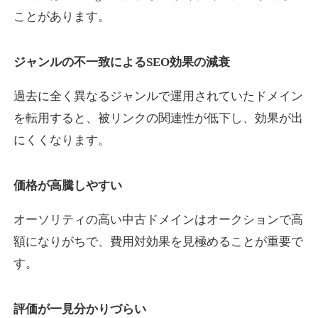
ことがあります。
yaoiso.com
ジャンルの不一致によるSEO効果の減衰
飲食
ジャンル
過去に全く異なるジャンルで運用されていたドメイン
35
DA
359
17年
外部リンク数
ドメイン年齢
を転用すると、被リンクの関連性が低下し、効果が出
10,800円
入札 0件
にくくなります。
詳細を見る
価格が高騰しやすい
outlaw-movie.jp
オーソリティの高い中古ドメインはオークションで高
エンターテイメント
ジャンル
額になりがちで、費用対効果を見極めることが重要で
35
DA
362
14年
外部リンク数
ドメイン年齢
す。
3,300円
入札 2件
評価が一見分かりづらい
詳細を見る