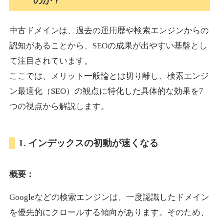
のか？
中古ドメインは、過去の運用歴や検索エンジンからの
akagi-yama.jp
認知があることから、SEOの成果が出やすい基盤とし
旅行
ジャンル
て注目されています。
35
DA
1004
15年
外部リンク数
ドメイン年齢
ここでは、メリット一般論とは切り離し、検索エンジ
3,300円
入札 2件
ン最適化（SEO）の観点に特化した具体的な効果を7
詳細を見る
つの視点から解説します。
2chnavi.net
1. インデックスの初動が速くなる
その他
ジャンル
概要：
35
DA
3998
20年
外部リンク数
ドメイン年齢
Googleなどの検索エンジンは、一度認識したドメイン
11,100円
入札 1件
を優先的にクロールする傾向があります。そのため、
詳細を見る