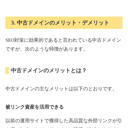
onlinepokerbetdansk.com
3. 中古ドメインのメリット・デメリット
その他
ジャンル
37
DA
SEO対策に効果的であると言われている中古ドメイン
629
1年
外部リンク数
ドメイン年齢
ですが、次のような特徴があります。
10,800円
入札 0件
詳細を見る
中古ドメインのメリットとは？
econopundit.com
中古ドメインの主なメリットは以下のとおりです。
その他
ジャンル
37
DA
446
23年
外部リンク数
ドメイン年齢
被リンク資産を活用できる
10,800円
入札 0件
以前の運用サイトで獲得した高品質な外部リンクが引
詳細を見る