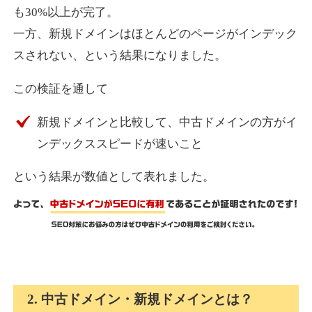
も30%以上が完了。
一方、新規ドメインはほとんどのページがインデック
express-soft.com
スされない、という結果になりました。
その他
ジャンル
この検証を通して
38
DA
919
26年
外部リンク数
ドメイン年齢
新規ドメインと比較して、中古ドメインの方がイ
10,800円
入札 0件
ンデックススピードが速いこと
詳細を見る
という結果が数値として表れました。
fukuoka-marathon.com
その他
ジャンル
38
DA
662
19年
外部リンク数
ドメイン年齢
10,800円
入札 0件
2. 中古ドメイン・新規ドメインとは？
詳細を見る