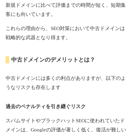
新規ドメインに比べて評価までの時間が短く、短期集
客にも向いています。
motokari.jp
これらの理由から、SEO対策において中古ドメインは
エンターテイメント
ジャンル
戦略的な武器となり得ます。
35
DA
947
21年
外部リンク数
ドメイン年齢
3,300円
入札 2件
中古ドメインのデメリットとは？
詳細を見る
中古ドメインには多くの利点がありますが、以下のよ
uho2.com
うなリスクも存在します
通販
ジャンル
過去のペナルティを引き継ぐリスク
35
DA
282
12年
外部リンク数
ドメイン年齢
10,800円
入札 0件
スパムサイトやブラックハットSEOに使われていたド
メインは、Googleの評価が著しく低く、復活が難しい
詳細を見る