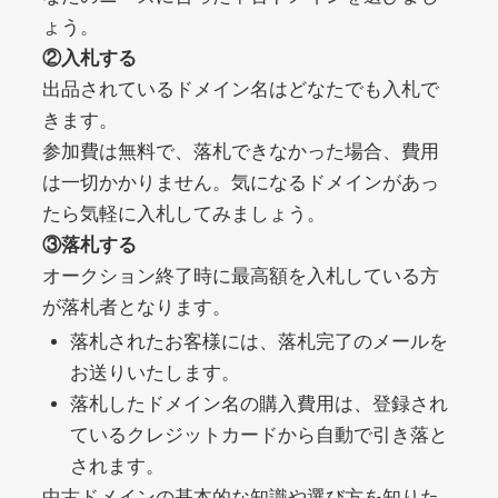
ょう。
②入札する
debtconsolidationorg.info
出品されているドメイン名はどなたでも入札で
きます。
その他
ジャンル
49
DA
参加費は無料で、落札できなかった場合、費用
389
1年
外部リンク数
ドメイン年齢
は一切かかりません。気になるドメインがあっ
10,800円
入札 0件
たら気軽に入札してみましょう。
詳細を見る
③落札する
オークション終了時に最高額を入札している方
が落札者となります。
portalvidalivre.com
落札されたお客様には、落札完了のメールを
その他
ジャンル
お送りいたします。
47
DA
2202
5年
落札したドメイン名の購入費用は、登録され
外部リンク数
ドメイン年齢
ているクレジットカードから自動で引き落と
10,800円
入札 0件
されます。
詳細を見る
中古ドメインの基本的な知識や選び方を知りた