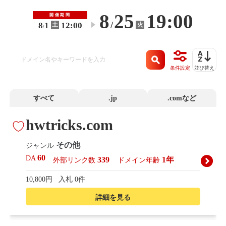
8
25
19:00
開催期間
/
8
1
12:00
火
土
〜
/
条件設定
並び替え
すべて
.jp
.comなど
hwtricks.com
その他
ジャンル
60
DA
339
1年
外部リンク数
ドメイン年齢
10,800円
入札 0件
詳細を見る