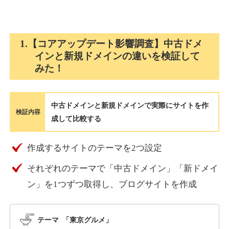
holocardstrategy.jp
1.【コアアップデート影響調査】中古ドメ
インと新規ドメインの違いを検証して
趣味
ジャンル
みた！
40
DA
702
2年
外部リンク数
ドメイン年齢
3,300円
入札 3件
中古ドメインと新規ドメインで実際にサイトを作
詳細を見る
検証内容
成して比較する
suka-jp.com
作成するサイトのテーマを2つ設定
それぞれのテーマで「中古ドメイン」「新ドメイ
その他
ジャンル
40
ン」を1つずつ取得し、ブログサイトを作成
DA
2518
1年
外部リンク数
ドメイン年齢
10,800円
入札 0件
テーマ 「東京グルメ」
詳細を見る