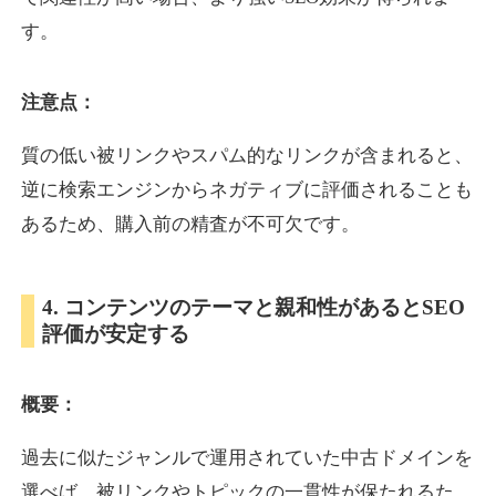
す。
inublo.jp
注意点：
ペット
ジャンル
34
DA
質の低い被リンクやスパム的なリンクが含まれると、
2080
21年
外部リンク数
ドメイン年齢
逆に検索エンジンからネガティブに評価されることも
3,600円
入札 3件
あるため、購入前の精査が不可欠です。
詳細を見る
4. コンテンツのテーマと親和性があるとSEO
uragu.com
評価が安定する
通販
ジャンル
34
DA
概要：
331
20年
外部リンク数
ドメイン年齢
11,100円
入札 1件
過去に似たジャンルで運用されていた中古ドメインを
詳細を見る
選べば、被リンクやトピックの一貫性が保たれるた