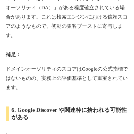
オーソリティ（DA）」がある程度確立されている場
合があります。これは検索エンジンにおける信頼スコ
showanavi.jp
アのようなもので、初動の集客ブーストに寄与しま
書籍
ジャンル
す。
33
DA
979
18年
外部リンク数
ドメイン年齢
3,600円
入札 3件
補足：
詳細を見る
ドメインオーソリティのスコアはGoogleの公式指標で
はないものの、実務上の評価基準として重宝されてい
aoyamasmiprp.jp
ます。
教育
ジャンル
33
DA
6. Google Discover や関連枠に拾われる可能性
145
16年
外部リンク数
ドメイン年齢
がある
3,300円
入札 2件
詳細を見る