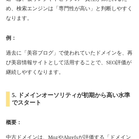
め、検索エンジンは「専門性が高い」と判断しやすく
なります。
otomedou.info
ゲーム
ジャンル
例：
34
DA
246
12年
外部リンク数
ドメイン年齢
過去に「美容ブログ」で使われていたドメインを、再
10,800円
入札 0件
び美容情報サイトとして活用することで、SEO評価が
詳細を見る
継続しやすくなります。
kakusen-kun.com
5. ドメインオーソリティが初期から高い水準
でスタート
エンターテイメント
ジャンル
34
DA
338
13年
外部リンク数
ドメイン年齢
概要：
10,800円
入札 0件
詳細を見る
中古ドメインは、MozやAhrefsが評価する「ドメイン