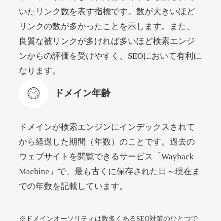
いたリンク数を表す指標です。数が大きいほど
リンクの数が多かったことを示します。また、
beamie.jp
良質な被リンクが多ければ多いほど検索エンジ
エンターテイメント
ジャンル
ンからの評価を受けやすく、SEOにおいて有利に
52
DA
3790
16年
外部リンク数
ドメイン年齢
なります。
4,200円
入札 7件
ドメイン年齢
詳細を見る
ドメインが検索エンジンにインデックスされて
themusicnotebook.com
から経過した期間（年数）のことです。過去の
ウェブサイトを閲覧できるサービス「Wayback
その他
ジャンル
Machine」で、最も古くに保存された日～現在ま
52
DA
392
1年
外部リンク数
ドメイン年齢
での年数を記載しています。
10,800円
入札 0件
詳細を見る
※ドメインオーソリティは数多くあるSEO対策のひとつで