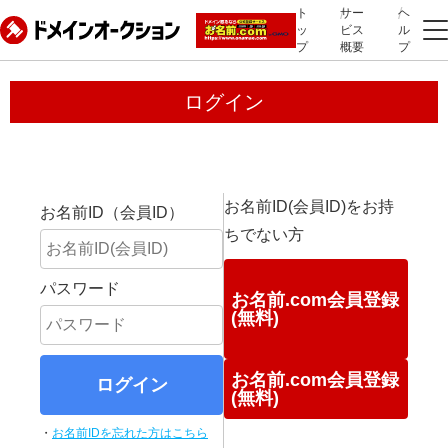
ト
サー
ヘ
ッ
ビス
ル
プ
概要
プ
ログイン
お名前ID(会員ID)をお持
お名前ID（会員ID）
ちでない方
パスワード
お名前.com会員登録
(無料)
お名前.com会員登録
ログイン
(無料)
・
お名前IDを忘れた方はこちら