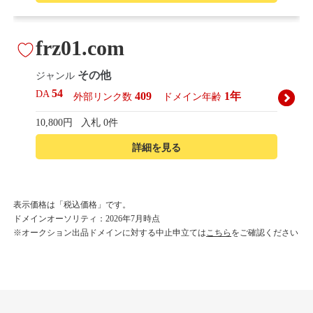
frz01.com
その他
ジャンル
54
DA
409
1年
外部リンク数
ドメイン年齢
10,800円
入札 0件
詳細を見る
korean-beautyshop.com
表示価格は「税込価格」です。
ドメインオーソリティ：2026年7月時点
その他
ジャンル
※オークション出品ドメインに対する中止申立ては
こちら
をご確認ください
54
DA
493
1年
外部リンク数
ドメイン年齢
10,800円
入札 0件
詳細を見る