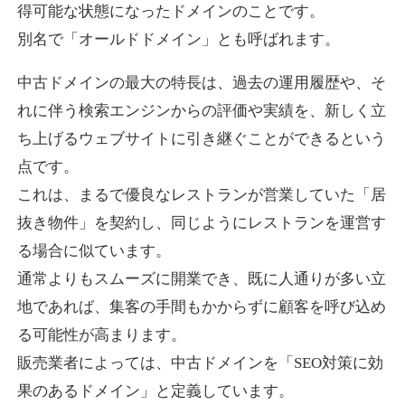
得可能な状態になったドメインのことです。
別名で「オールドドメイン」とも呼ばれます。
higehiro-anime.com
中古ドメインの最大の特長は、過去の運用履歴や、そ
エンターテイメント
ジャンル
れに伴う検索エンジンからの評価や実績を、新しく立
37
DA
882
6年
外部リンク数
ドメイン年齢
ち上げるウェブサイトに引き継ぐことができるという
10,800円
入札 0件
点です。
これは、まるで優良なレストランが営業していた「居
詳細を見る
抜き物件」を契約し、同じようにレストランを運営す
る場合に似ています。
box-cafe.jp
通常よりもスムーズに開業でき、既に人通りが多い立
飲食
ジャンル
地であれば、集客の手間もかからずに顧客を呼び込め
37
DA
217
8年
外部リンク数
ドメイン年齢
る可能性が高まります。
販売業者によっては、中古ドメインを「SEO対策に効
3,300円
入札 2件
果のあるドメイン」と定義しています。
詳細を見る