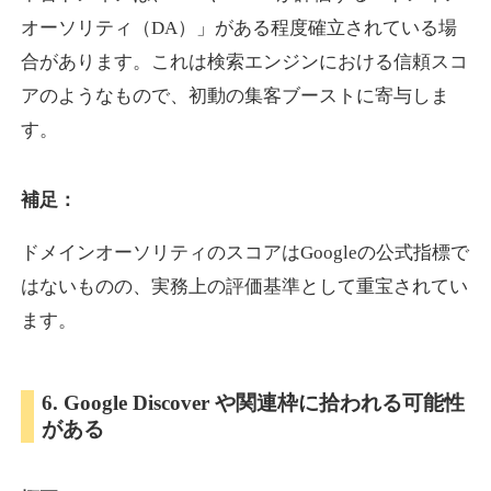
オーソリティ（DA）」がある程度確立されている場
合があります。これは検索エンジンにおける信頼スコ
showanavi.jp
アのようなもので、初動の集客ブーストに寄与しま
書籍
ジャンル
す。
33
DA
979
18年
外部リンク数
ドメイン年齢
3,600円
入札 3件
補足：
詳細を見る
ドメインオーソリティのスコアはGoogleの公式指標で
はないものの、実務上の評価基準として重宝されてい
aoyamasmiprp.jp
ます。
教育
ジャンル
33
DA
6. Google Discover や関連枠に拾われる可能性
145
16年
外部リンク数
ドメイン年齢
がある
3,300円
入札 2件
詳細を見る