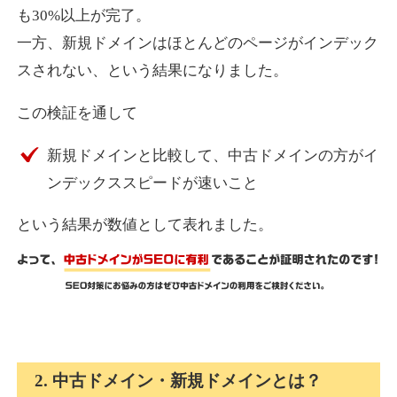
も30%以上が完了。
一方、新規ドメインはほとんどのページがインデック
express-soft.com
スされない、という結果になりました。
その他
ジャンル
この検証を通して
38
DA
919
26年
外部リンク数
ドメイン年齢
新規ドメインと比較して、中古ドメインの方がイ
10,800円
入札 0件
ンデックススピードが速いこと
詳細を見る
という結果が数値として表れました。
fukuoka-marathon.com
その他
ジャンル
38
DA
662
19年
外部リンク数
ドメイン年齢
10,800円
入札 0件
2. 中古ドメイン・新規ドメインとは？
詳細を見る