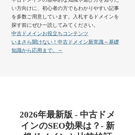
い方向けに、初心者の方でもわかりやすい記事
を多数ご用意しています。入札するドメインを
buywrite-plus.com
探す前にぜひ一読してみてください。
その他
ジャンル
中古ドメインお役立ちコンテンツ
45
DA
4677
2年
いまさら聞けない！中古ドメイン新常識～基礎
外部リンク数
ドメイン年齢
知識から応用まで。～
10,800円
入札 0件
詳細を見る
qbiz.jp
ビジネス
ジャンル
43
DA
963
14年
外部リンク数
ドメイン年齢
2026年最新版 - 中古ドメ
4,500円
入札 6件
インのSEO効果は？- 新
詳細を見る