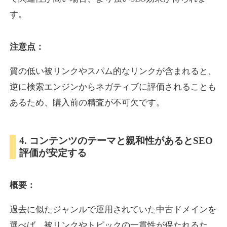
す。
inublo.jp
注意点：
ペット
ジャンル
34
DA
質の低い被リンクやスパム的なリンクが含まれると、
2080
21年
外部リンク数
ドメイン年齢
逆に検索エンジンからネガティブに評価されることも
3,600円
入札 3件
あるため、購入前の精査が不可欠です。
詳細を見る
4. コンテンツのテーマと親和性があるとSEO
uragu.com
評価が安定する
通販
ジャンル
34
DA
概要：
331
20年
外部リンク数
ドメイン年齢
11,100円
入札 1件
過去に似たジャンルで運用されていた中古ドメインを
詳細を見る
選べば、被リンクやトピックの一貫性が保たれるた