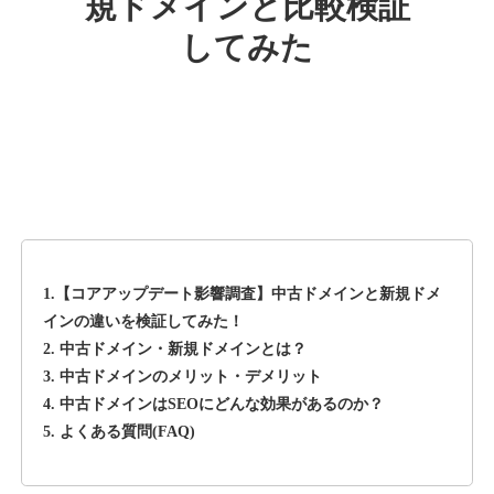
規ドメインと比較検証
してみた
rageboy.com
その他
ジャンル
42
DA
1724
29年
外部リンク数
ドメイン年齢
10,800円
入札 0件
詳細を見る
1.【コアアップデート影響調査】中古ドメインと新規ドメ
sug-web.jp
インの違いを検証してみた！
2. 中古ドメイン・新規ドメインとは？
その他
ジャンル
3. 中古ドメインのメリット・デメリット
42
DA
740
13年
外部リンク数
ドメイン年齢
4. 中古ドメインはSEOにどんな効果があるのか？
5. よくある質問(FAQ)
3,300円
入札 2件
詳細を見る