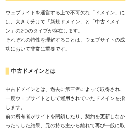
ウェブサイトを運営する上で不可欠な「ドメイン」に
torigirl-movie.com
は、大きく分けて「新規ドメイン」と「中古ドメイ
ン」の2つのタイプが存在します。
その他
ジャンル
それぞれの特性を理解することは、ウェブサイトの成
38
DA
383
10年
外部リンク数
ドメイン年齢
功において非常に重要です。
10,800円
入札 0件
詳細を見る
中古ドメインとは
vrnvroomn.com
中古ドメインとは、過去に第三者によって取得され、
通販
ジャンル
一度ウェブサイトとして運用されていたドメインを指
37
DA
1051
4年
外部リンク数
ドメイン年齢
します。
前の所有者がサイトを閉鎖したり、契約を更新しなか
10,800円
入札 0件
ったりした結果、元の持ち主から離れて再び一般に取
詳細を見る