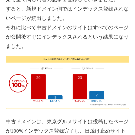
すると、新規ドメイン側ではインデックス登録されな
いページが続出しました。
designcrave.com
それに比べて中古ドメインのサイトはすべてのページ
その他
ジャンル
が公開後すぐにインデックスされるという結果になり
38
DA
1377
18年
外部リンク数
ドメイン年齢
ました。
10,800円
入札 0件
詳細を見る
actagainstaids.com
その他
ジャンル
38
DA
527
26年
外部リンク数
ドメイン年齢
10,800円
入札 0件
中古ドメインは、東京グルメサイトは投稿したページ
が100%インデックス登録完了し、日焼け止めサイト
詳細を見る