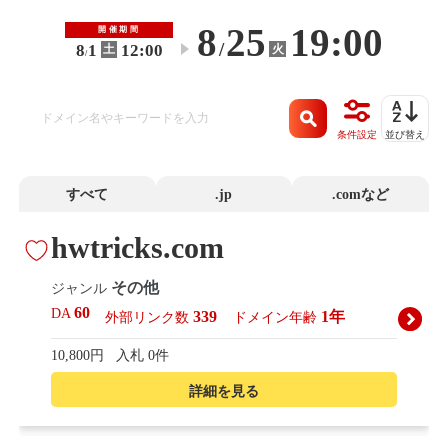
8
25
19:00
開催期間
/
8
1
12:00
火
土
〜
/
条件設定
並び替え
すべて
.jp
.comなど
hwtricks.com
その他
ジャンル
60
DA
339
1年
外部リンク数
ドメイン年齢
10,800円
入札 0件
詳細を見る