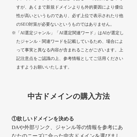
すが、あくまで新規ドメインよりも外的要因により優位
性が高いというものであり、必ず上位で表示されたり他
alprostadil-br.info
のSEO対策が必要ないというものではありません。
※「AI選定ジャンル」「AI選定関連ワード」はAIが選定し
その他
ジャンル
51
DA
たジャンル・関連ワードを記載しているため、場合によ
1202
1年
外部リンク数
ドメイン年齢
って事実と異なる内容が含まれることがございます。上
10,800円
入札 0件
記注意点をご認識の上、参考情報としてご活用ください
詳細を見る
ますようお願いいたします。
toto-robot.com
中古ドメインの購入方法
その他
ジャンル
51
DA
487
1年
外部リンク数
ドメイン年齢
①欲しいドメインを決める
10,800円
入札 0件
DAや外部リンク、ジャンル等の情報を参考にあ
詳細を見る
なたのニーズに合った中古ドメインを選びまし