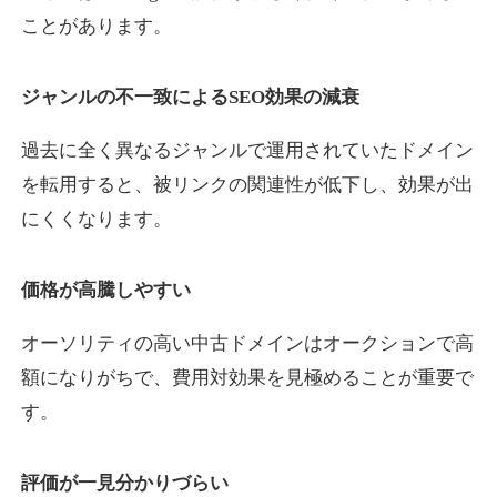
ことがあります。
yaoiso.com
ジャンルの不一致によるSEO効果の減衰
飲食
ジャンル
過去に全く異なるジャンルで運用されていたドメイン
35
DA
359
17年
外部リンク数
ドメイン年齢
を転用すると、被リンクの関連性が低下し、効果が出
10,800円
入札 0件
にくくなります。
詳細を見る
価格が高騰しやすい
outlaw-movie.jp
オーソリティの高い中古ドメインはオークションで高
エンターテイメント
ジャンル
額になりがちで、費用対効果を見極めることが重要で
35
DA
362
14年
外部リンク数
ドメイン年齢
す。
3,300円
入札 2件
評価が一見分かりづらい
詳細を見る