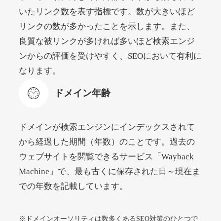
いたリンク数を表す指標です。数が大きいほど
リンクの数が多かったことを示します。また、
beamie.jp
良質な被リンクが多ければ多いほど検索エンジ
エンターテイメント
ジャンル
ンからの評価を受けやすく、SEOにおいて有利に
52
DA
3790
16年
外部リンク数
ドメイン年齢
なります。
4,200円
入札 7件
ドメイン年齢
詳細を見る
ドメインが検索エンジンにインデックスされて
themusicnotebook.com
から経過した期間（年数）のことです。過去の
ウェブサイトを閲覧できるサービス「Wayback
その他
ジャンル
Machine」で、最も古くに保存された日～現在ま
52
DA
392
1年
外部リンク数
ドメイン年齢
での年数を記載しています。
10,800円
入札 0件
詳細を見る
※ドメインオーソリティは数多くあるSEO対策のひとつで