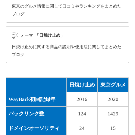
東京のグルメ情報に関して口コミやランキングをまとめた
ブログ
dka-hero.com
その他
ジャンル
テーマ 「日焼け止め」
40
DA
1070
15年
外部リンク数
ドメイン年齢
日焼け止めに関する商品の説明や使用法に関してまとめた
10,800円
入札 0件
ブログ
詳細を見る
日焼け止め
東京グルメ
mimpie.com
WayBack初回記録年
2016
2020
その他
ジャンル
40
DA
324
1年
外部リンク数
ドメイン年齢
バックリンク数
124
1429
10,800円
入札 0件
ドメインオーソリティ
24
15
詳細を見る