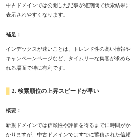
中古ドメインでは公開した記事が短期間で検索結果に
表示されやすくなります。
oazo.jp
補足：
プレミアム文字列
ジャンル
35
DA
626
22年
外部リンク数
ドメイン年齢
インデックスが速いことは、トレンド性の高い情報や
3,300円
入札 2件
キャンペーンページなど、タイムリーな集客が求めら
詳細を見る
れる場面で特に有利です。
e-b.jp
2. 検索順位の上昇スピードが早い
プレミアム文字列
ジャンル
概要：
35
DA
368
3年
外部リンク数
ドメイン年齢
3,300円
入札 2件
新規ドメインでは信頼性や評価を得るまでに時間がか
かりますが、中古ドメインではすでに蓄積された信頼
詳細を見る