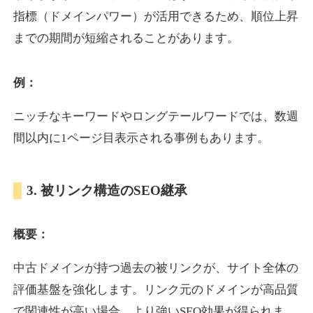
指標（ドメインパワー）が活用できるため、順位上昇
までの期間が短縮されることがあります。
yoshuhanten.com
飲食
ジャンル
例：
34
DA
271
25年
外部リンク数
ドメイン年齢
ニッチなキーワードやロングテールワードでは、数週
10,800円
入札 0件
間以内に1ページ目表示される事例もあります。
詳細を見る
3. 被リンク構造のSEO継承
naruto-20th.jp
概要：
イベント
ジャンル
34
DA
270
4年
外部リンク数
ドメイン年齢
中古ドメインが持つ過去の被リンクが、サイト全体の
3,600円
入札 3件
評価基盤を強化します。リンク元のドメインが高品質
詳細を見る
で関連性が高い場合、より強いSEO効果が得られま