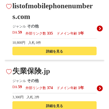
listofmobilephonenumber
s.com
その他
ジャンル
59
DA
335
1年
外部リンク数
ドメイン年齢
10,800円
入札 0件
詳細を見る
失業保険.jp
その他
ジャンル
59
DA
374
1年
外部リンク数
ドメイン年齢
3,300円
入札 2件
詳細を見る