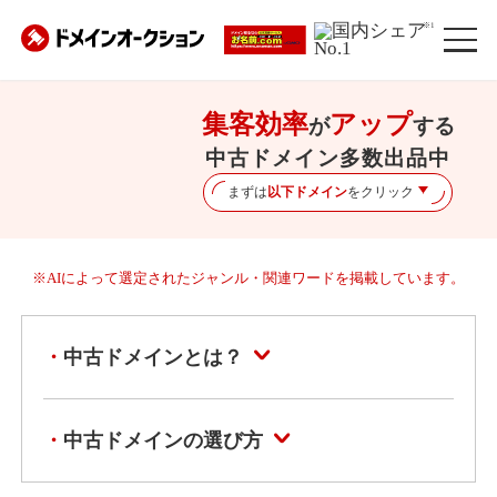
※1
集客効率
アップ
が
する
中古ドメイン多数出品中
まずは
以下ドメイン
をクリック
※AIによって選定されたジャンル・関連ワードを掲載しています。
中古ドメインとは？
中古ドメインの選び方