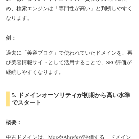
め、検索エンジンは「専門性が高い」と判断しやすく
なります。
otomedou.info
ゲーム
ジャンル
例：
34
DA
246
12年
外部リンク数
ドメイン年齢
過去に「美容ブログ」で使われていたドメインを、再
10,800円
入札 0件
び美容情報サイトとして活用することで、SEO評価が
詳細を見る
継続しやすくなります。
kakusen-kun.com
5. ドメインオーソリティが初期から高い水準
でスタート
エンターテイメント
ジャンル
34
DA
338
13年
外部リンク数
ドメイン年齢
概要：
10,800円
入札 0件
詳細を見る
中古ドメインは、MozやAhrefsが評価する「ドメイン