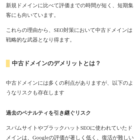
新規ドメインに比べて評価までの時間が短く、短期集
客にも向いています。
motokari.jp
これらの理由から、SEO対策において中古ドメインは
エンターテイメント
ジャンル
戦略的な武器となり得ます。
35
DA
947
21年
外部リンク数
ドメイン年齢
3,300円
入札 2件
中古ドメインのデメリットとは？
詳細を見る
中古ドメインには多くの利点がありますが、以下のよ
uho2.com
うなリスクも存在します
通販
ジャンル
過去のペナルティを引き継ぐリスク
35
DA
282
12年
外部リンク数
ドメイン年齢
10,800円
入札 0件
スパムサイトやブラックハットSEOに使われていたド
メインは、Googleの評価が著しく低く、復活が難しい
詳細を見る