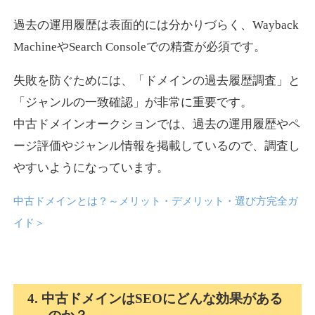
過去の運用履歴は表面的には分かりづらく、Wayback
news-log.jp
MachineやSearch Consoleでの精査が必須です。
エンターテイメント
ジャンル
失敗を防ぐためには、「ドメインの過去履歴調査」と
35
DA
759
9年
外部リンク数
ドメイン年齢
「ジャンルの一致確認」が非常に重要です。
中古ドメインオークションでは、過去の運用履歴やペ
3,300円
入札 2件
ージ評価やジャンル情報を掲載しているので、調査し
詳細を見る
やすいようになっています。
中古ドメインとは？～メリット・デメリット・選び方完全ガ
shadosoku.com
イド
＞
エンターテイメント
ジャンル
35
DA
460
10年
外部リンク数
ドメイン年齢
10,800円
入札 0件
4. 中古ドメインはSEOにどんな効果がある
詳細を見る