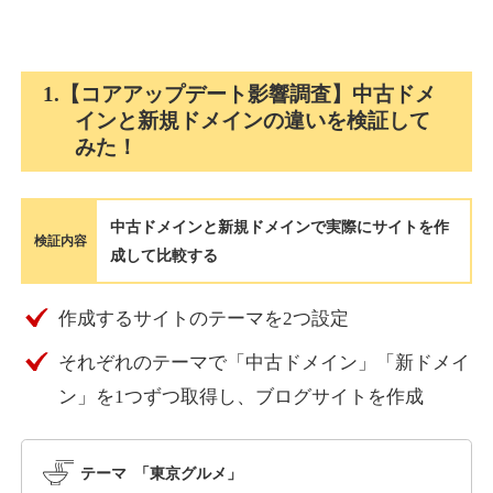
holocardstrategy.jp
1.【コアアップデート影響調査】中古ドメ
インと新規ドメインの違いを検証して
趣味
ジャンル
みた！
40
DA
702
2年
外部リンク数
ドメイン年齢
3,300円
入札 3件
中古ドメインと新規ドメインで実際にサイトを作
詳細を見る
検証内容
成して比較する
suka-jp.com
作成するサイトのテーマを2つ設定
それぞれのテーマで「中古ドメイン」「新ドメイ
その他
ジャンル
40
ン」を1つずつ取得し、ブログサイトを作成
DA
2518
1年
外部リンク数
ドメイン年齢
10,800円
入札 0件
テーマ 「東京グルメ」
詳細を見る