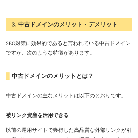
onlinepokerbetdansk.com
3. 中古ドメインのメリット・デメリット
その他
ジャンル
37
DA
SEO対策に効果的であると言われている中古ドメイン
629
1年
外部リンク数
ドメイン年齢
ですが、次のような特徴があります。
10,800円
入札 0件
詳細を見る
中古ドメインのメリットとは？
econopundit.com
中古ドメインの主なメリットは以下のとおりです。
その他
ジャンル
37
DA
446
23年
外部リンク数
ドメイン年齢
被リンク資産を活用できる
10,800円
入札 0件
以前の運用サイトで獲得した高品質な外部リンクが引
詳細を見る