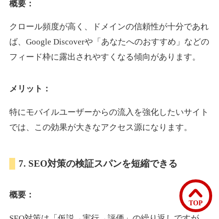
概要：
クロール頻度が高く、ドメインの信頼性が十分であれ
bomibomi.com
ば、Google Discoverや「あなたへのおすすめ」などの
音楽
ジャンル
フィード枠に露出されやすくなる傾向があります。
33
DA
183
15年
外部リンク数
ドメイン年齢
メリット：
10,800円
入札 0件
詳細を見る
特にモバイルユーザーからの流入を強化したいサイト
では、この効果が大きなアクセス源になります。
b1-kitakyushu.jp
7. SEO対策の検証スパンを短縮できる
イベント
ジャンル
33
DA
200
8年
外部リンク数
ドメイン年齢
概要：
3,300円
入札 2件
TOP
詳細を見る
SEO対策は「仮説→実行→評価」の繰り返しですが、