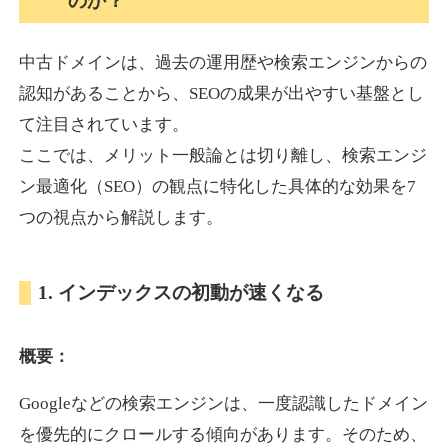
のか？
中古ドメインは、過去の運用歴や検索エンジンからの
akagi-yama.jp
認知があることから、SEOの成果が出やすい基盤とし
旅行
ジャンル
て注目されています。
35
DA
1004
15年
外部リンク数
ドメイン年齢
ここでは、メリット一般論とは切り離し、検索エンジ
3,300円
入札 2件
ン最適化（SEO）の観点に特化した具体的な効果を7
詳細を見る
つの視点から解説します。
2chnavi.net
1. インデックスの初動が速くなる
その他
ジャンル
概要：
35
DA
3998
20年
外部リンク数
ドメイン年齢
Googleなどの検索エンジンは、一度認識したドメイン
11,100円
入札 1件
を優先的にクロールする傾向があります。そのため、
詳細を見る