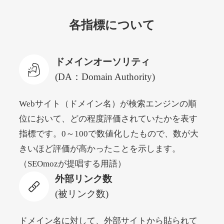
各指標について
newyorktodaylive.com
その他
ジャンル
ドメインオーソリティ
53
DA
430
2年
外部リンク数
ドメイン年齢
(DA：Domain Authority)
10,800円
入札 0件
Webサイト（ドメイン名）が検索エンジンの順
詳細を見る
位において、どの程度評価されていたかを表す
指標です。0～100で数値化したもので、数が大
dog-life-jacket.com
きいほど評価が高かったことを示します。
（SEOmozが提唱する用語）
その他
ジャンル
外部リンク数
53
DA
393
1年
外部リンク数
ドメイン年齢
(被リンク数)
10,800円
入札 0件
詳細を見る
ドメイン名に対して、外部サイトから貼られて