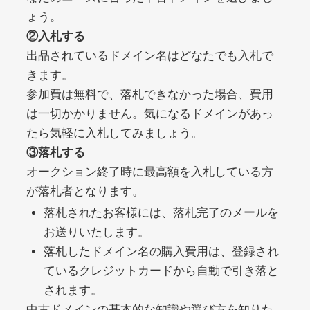
ょう。
②入札する
debtconsolidationorg.info
出品されているドメイン名はどなたでも入札で
きます。
その他
ジャンル
49
DA
参加費は無料で、落札できなかった場合、費用
389
1年
外部リンク数
ドメイン年齢
は一切かかりません。気になるドメインがあっ
10,800円
入札 0件
たら気軽に入札してみましょう。
詳細を見る
③落札する
オークション終了時に最高額を入札している方
が落札者となります。
portalvidalivre.com
落札されたお客様には、落札完了のメールを
その他
ジャンル
お送りいたします。
47
DA
2202
5年
落札したドメイン名の購入費用は、登録され
外部リンク数
ドメイン年齢
ているクレジットカードから自動で引き落と
10,800円
入札 0件
されます。
詳細を見る
中古ドメインの基本的な知識や選び方を知りた