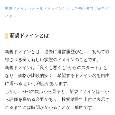
中古ドメイン（オールドドメイン）とは？初心者向け完全ガ
anipani.jp
イド
＞
ゲーム
ジャンル
新規ドメインとは
37
DA
418
12年
外部リンク数
ドメイン年齢
3,300円
入札 2件
新規ドメインとは、過去に運営履歴がない、初めて取
詳細を見る
得される全く新しい状態のドメインのことです。
新規ドメインは「良くも悪くも1からのスタート」と
lowslotfamilylocal.com
なり、価格が比較的安く、希望するドメイン名を自由
に選べる という利点があります。
その他
ジャンル
しかし、SEOの観点から見ると、新規ドメインは一か
37
DA
653
1年
外部リンク数
ドメイン年齢
ら評価を高める必要があり、検索結果で上位に表示さ
10,800円
入札 0件
れるまでには時間がかかることが一般的です。
詳細を見る