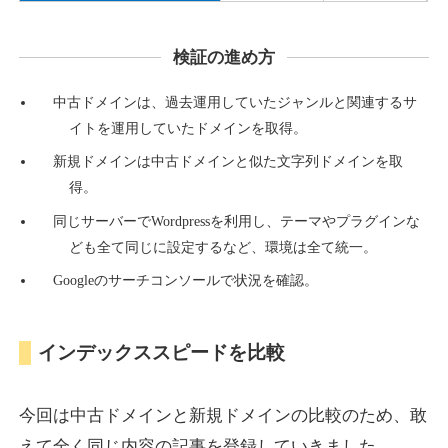
検証の進め方
countdown-x.com
中古ドメインは、過去運用していたジャンルと関連するサ
その他
ジャンル
イトを運用していたドメインを取得。
39
DA
479
14年
外部リンク数
ドメイン年齢
新規ドメインは中古ドメインと似た文字列ドメインを取
10,800円
入札 0件
得。
詳細を見る
同じサーバーでWordpressを利用し、テーマやプラグインな
ども全て同じに設定するなど、環境は全て統一。
Googleのサーチコンソールで状況を確認。
campus-web.jp
就職・転職
ジャンル
インデックススピードを比較
38
DA
1151
8年
外部リンク数
ドメイン年齢
3,600円
入札 3件
今回は中古ドメインと新規ドメインの比較のため、敢
詳細を見る
えて全く同じ内容の記事を登録していきました。