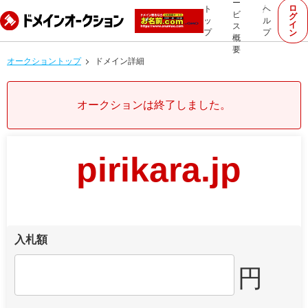
ー
ロ
ト
ヘ
ビ
グ
ッ
ル
イ
ス
プ
プ
ン
概
要
オークショントップ
ドメイン詳細
オークションは終了しました。
pirikara.jp
入札額
円