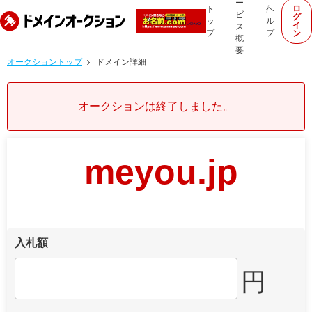
ー
ロ
ト
ヘ
ビ
グ
ッ
ル
イ
ス
プ
プ
ン
概
要
オークショントップ
ドメイン詳細
オークションは終了しました。
meyou.jp
入札額
円