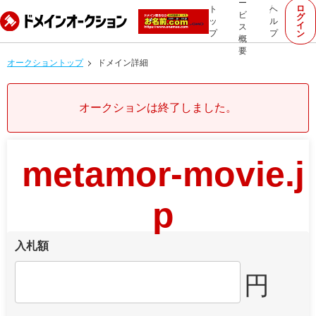
ー
ロ
ト
ヘ
ビ
グ
ッ
ル
イ
ス
プ
プ
ン
概
要
オークショントップ
ドメイン詳細
オークションは終了しました。
metamor-movie.j
p
入札額
円