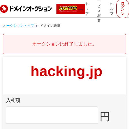
ー
ロ
ト
ヘ
ビ
グ
ッ
ル
イ
ス
プ
プ
ン
概
要
オークショントップ
ドメイン詳細
オークションは終了しました。
hacking.jp
入札額
円