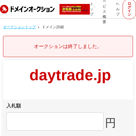
ー
ロ
ト
ヘ
ビ
グ
ッ
ル
イ
ス
プ
プ
ン
概
要
オークショントップ
ドメイン詳細
オークションは終了しました。
daytrade.jp
入札額
円