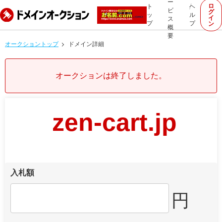
ー
ロ
ト
ヘ
ビ
グ
ッ
ル
イ
ス
プ
プ
ン
概
要
オークショントップ
ドメイン詳細
オークションは終了しました。
zen-cart.jp
入札額
円