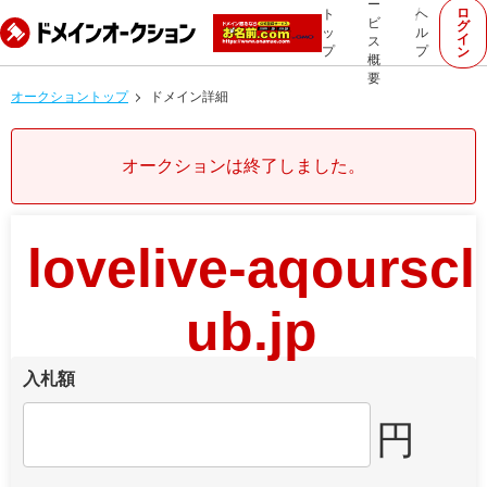
ー
ロ
ト
ヘ
ビ
グ
ッ
ル
イ
ス
プ
プ
ン
概
要
オークショントップ
ドメイン詳細
オークションは終了しました。
lovelive-aqourscl
ub.jp
入札額
円