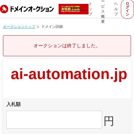
ー
ロ
ト
ヘ
ビ
グ
ッ
ル
イ
ス
プ
プ
ン
概
要
オークショントップ
ドメイン詳細
オークションは終了しました。
ai-automation.jp
入札額
円