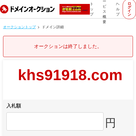
ー
ロ
ト
ヘ
ビ
グ
ッ
ル
イ
ス
プ
プ
ン
概
要
オークショントップ
ドメイン詳細
オークションは終了しました。
khs91918.com
入札額
円