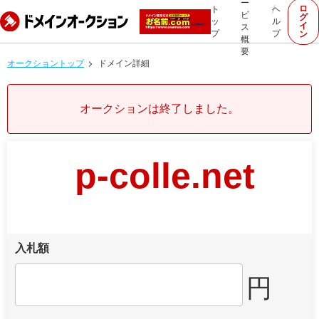
ー
ロ
ト
ヘ
ビ
グ
ッ
ル
イ
ス
プ
プ
ン
概
要
オークショントップ
ドメイン詳細
オークションは終了しました。
p-colle.net
入札額
円