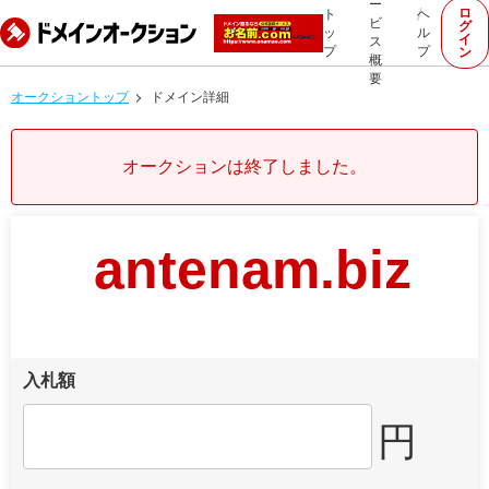
ー
ロ
ト
ヘ
ビ
グ
ッ
ル
イ
ス
プ
プ
ン
概
要
オークショントップ
ドメイン詳細
オークションは終了しました。
antenam.biz
入札額
円