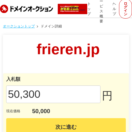
ー
ロ
ト
ヘ
ビ
グ
ッ
ル
イ
ス
プ
プ
ン
概
要
オークショントップ
ドメイン詳細
frieren.jp
入札額
円
50,000
現在価格
次に進む