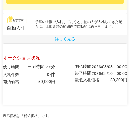
おすすめ
予算の上限で入札しておくと、他の人が入札してきた場
合に、上限金額の範囲内で自動的に再入札します。
自動入札
詳しく見る
オークション状況
開始時間
日
時間
分
2026/08/03
00:00
残り時間
1
8
27
終了時間
2026/08/10
00:00
件
入札件数
0
最低入札価格
50,300
円
開始価格
50,000
円
表示価格は「税込価格」です。