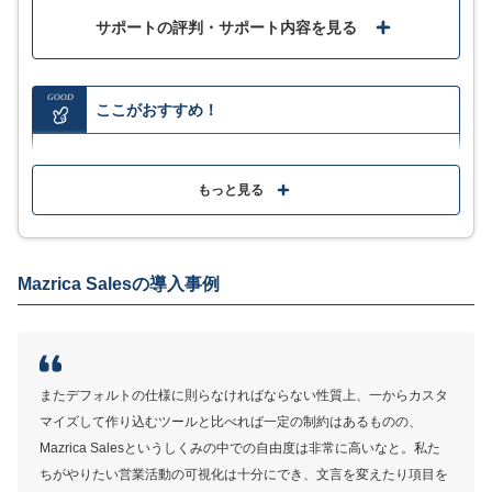
サポートの評判・サポート内容を見る
GOOD
ここがおすすめ！
入力自動化とAIの力で初心者でも営業組織を成果に導
く
もっと見る
進捗状況を直感的に共有できる案件ボードで営業組織
のリモートワークを支援
Mazrica Salesの導入事例
顧客情報や案件内容など情報を一元管理できる
MORE
ここが少し気になる…
またデフォルトの仕様に則らなければならない性質上、一からカスタ
マイズして作り込むツールと比べれば一定の制約はあるものの、
顧客数や情報量が多くなるとサイトが重くなる
Mazrica Salesというしくみの中での自由度は非常に高いなと。私た
サポート体制が弱い
ちがやりたい営業活動の可視化は十分にでき、文言を変えたり項目を