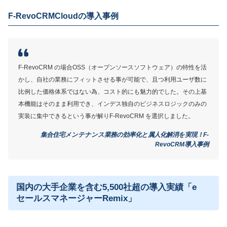
が増えても安心して使える
F-RevoCRMCloudの導入事例
導入支援コンサルサービスで業務や運用に関する不安
を解消
MORE
F-RevoCRM の場合OSS（オープンソースソフトウェア）の特性を活
ここが少し気になる…
かし、自社の業務にフィットさせる事が可能で、且つ利用ユーザ数に
比例した価格体系ではない為、コスト的にも魅力的でした。その上基
連携できる他システムが少ない
本機能はそのまま利用でき、インデス独自のビジネスロジックのみの
実装に集中できるという事が解りF-RevoCRM を選択しました。
集合住宅メンテナンス業務の効率化と属人化解消を実現！F-
サービス詳細
RevoCRM導入事例
国内の大手企業を含む5,500社超の導入実績「e
セールスマネージャーRemix」