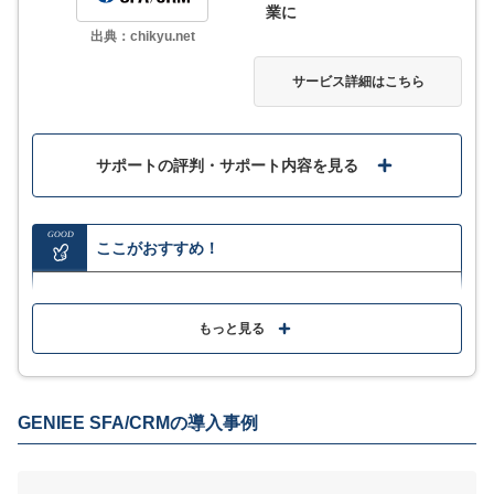
業に
出典：chikyu.net
サービス詳細はこちら
サポートの評判・サポート内容を見る
GOOD
ここがおすすめ！
営業活動に欠かせない業務ツールと連携し業務を効率
化
もっと見る
OpenAI GPT-4 を標準採用し業務をAIがアシスタント
親しみやすくシンプルな画面設計で直感的に操作でき
GENIEE SFA/CRMの導入事例
る