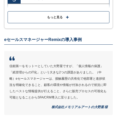
MA・SFA・CRM機能を搭載し見込み顧客の獲得から
管理まで一括
もっと見る
5,500社を超える豊富な導入実績
1回の活動報告で様々な情報が自動反映される段違いの
eセールスマネージャーRemixの導入事例
使いやすさ
オンライン研修や活用支援Webサイトなど充実のサ
ポート
信頼第一をモットーとしていた大野屋ですが、「個人情報の保護」
「紙管理からのIT化」という大きな2つの課題がありました。（中
MORE
ここが少し気になる…
略）eセールスマネージャーは、接触履歴の共有化で他部署と進捗状
況を明確化できること、顧客の環境や情報が付加されるので状況に即
機能性に優れている分、慣れるまで時間がかかる
したベストな情報提供が行えること、さらに販売プロセスの可視化も
可能となることからSFA/CRM導入に至りました。
画面の切り替えやアップデート後の操作にライムラグ
を感じる
株式会社メモリアルアートの大野屋 様