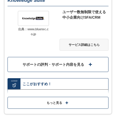
Knowledge Suite
ユーザー数無制限で使える
中小企業向けSFA/CRM
出典：www.bluetec.c
o.jp
サービス詳細はこちら
サポートの評判・サポート内容を見る
GOOD
ここがおすすめ！
遠く離れた支社やグループ会社・協力会社など企業間
を飛び越えた情報共有が可能
もっと見る
組織や役職・グループに応じて情報の「見せる・見せ