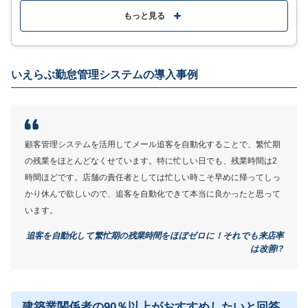
ポータルサイトからの反響情報を自動で取込み
もっと見る
自動物件提案やメール配信予約、LINE連携によって追
客効率アップ
直感的に使える分かりやすいデザインで初心者でも簡
いえらぶ勤怠管理システムの導入事例
単に扱える
MORE
ここが少し気になる…
顧客管理システムを活用してメール追客を自動化することで、繁忙期
の残業をほとんどなくせています。特に忙しい日でも、残業時間は2
詳細は問い合わせる必要がある
時間ほどです。店舗の責任者としては忙しい時こそ早めに帰ってしっ
かり休んで欲しいので、追客を自動化できて本当に良かったと思って
います。
資料を無料ダウンロード
追客を自動化して繁忙期の残業時間をほぼゼロに！それでも来店率
は改善!?
サービス詳細
建築業関係者の90％以上がおすすめしたいと回答