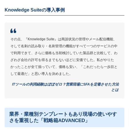
ない」を自動的に制御できる
Knowledge Suiteの導入事例
不必要な機能は非表示設定にできる柔軟なカスタマイ
ズ
MORE
その点、『Knowledge Suite』は商談状況の管理やメール配信機能、
ここが少し気になる…
そして名刺の読み取り・名刺管理の機能がすべて一つのサービスの中
で利用できて、さらに価格も当初検討していた製品群と比較して、わ
機能性に物足りなさを感じる声も
ざわざ会社の許可を得るまでもないほどに安価でした。私がやりた
かったことが全て揃っていて、価格も安い、「これだったら一歩目と
して最適だ」と思い導入を決めました。
サービス詳細
ITツールの利用経験はぼぼゼロ？営業現場にSFAを定着させた方法
とは
業界・業種別テンプレートもあり現場の使いやす
さを重視した
「戦略箱ADVANCED」