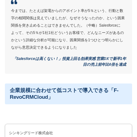
機能が多いため使いこなせるまで時間がかかる
今までは、たとえば架電からのアポイント率が5％という、行動と数
字の相関関係は見えていましたが、なぜそうなったのか、という因果
関係を突き止めることはできませんでした。（中略）Salesforceに
サービス詳細
よって、その5％が1社1社どういうお客様で、どんなニーズがあるの
かという詳細な分析が可能になり、因果関係を1つひとつ明らかにし
ながら意思決定できるようになりました
「Salesforceは高くない！」投資上回る効果実感 営業DXで新卒1年
目の売上前年比4倍を達成
企業規模に合わせて低コストで導入できる「F-
RevoCRMCloud」
シンキングリード株式会社