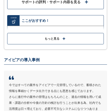
サポートの評判・サポート内容を見る
GOOD
ここがおすすめ！
過去の工事案件や問い合わせ履歴機能など、必要な情
報をすべて集約
もっと見る
顧客情報の共有が簡単で、企業特有の設問にも対応可
能
アイピアの導入事例
現場や外出先からでも顧客情報の確認が行え、スムー
ズな業務を実現
MORE
今ではすべての案件をアイピアで一元管理しているので、蓄積された
ここが少し気になる…
情報を事細かくデータ出力できる点にも恩恵を感じております。
さらに進行中の案件の管理はもちろんのこと、過去の情報を用いて成
最低利用期間は1ヶ月、会計連携プラン・受発注機能の
果・課題の分析や今後の方針の検討を行うことが出来る為、社内でも
料金は資料で確認
活用度は日々増えており、必要不可欠なシステムになりつつありま