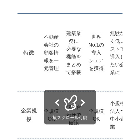
建築業
無駄な
見
不動産
世界
務に
く低コ
顧
会社の
No.1の
必要な
ストで
獲
特徴
顧客情
導入
機能を
導入し
ら
報を一
シェア
まとめ
たい企
ま
元管理
を獲得
て搭載
業に
れ
小規模
問い合
企業規
全規模
全規模
法人〜
全
わせで
模
OK
OK
中小企
確認
業