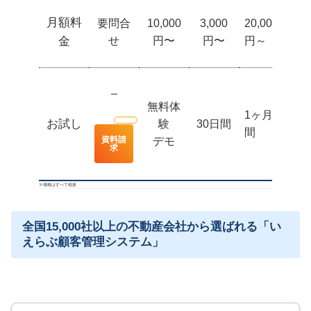
月額料
要問合
10,000
3,000
20,000
11
金
せ
円〜
円〜
円～
–
無料体
1ヶ月
お試し
験
30日間
3
間
資料請
デモ
求
※価格はすべて税抜
全国15,000社以上の不動産会社から選ばれる「い
えらぶ顧客管理システム」