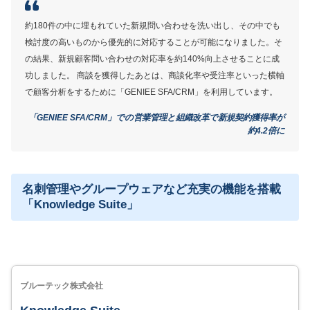
MORE
ここが少し気になる…
約180件の中に埋もれていた新規問い合わせを洗い出し、その中でも
検討度の高いものから優先的に対応することが可能になりました。そ
スマホ版とPC版で表示される項目が異なる
の結果、新規顧客問い合わせの対応率を約140%向上させることに成
シンプルなUIながらも起動がやや遅い
功しました。 商談を獲得したあとは、商談化率や受注率といった横軸
で顧客分析をするために「GENIEE SFA/CRM」を利用しています。
「GENIEE SFA/CRM」での営業管理と組織改革で新規契約獲得率が
約4.2倍に
サービス詳細
名刺管理やグループウェアなど充実の機能を搭載
「Knowledge Suite」
ブルーテック株式会社