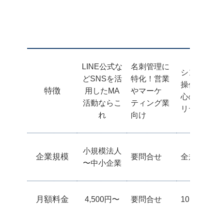
LINE公式な
名刺管理に
シンプル
どSNSを活
特化！営業
操作性と
特徴
用したMA
やマーケ
心のセキ
活動ならこ
ティング業
リティ対
れ
向け
小規模法人
企業規模
要問合せ
全規模OK
〜中小企業
月額料金
4,500円〜
要問合せ
10,000円