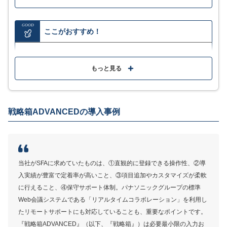
GOOD
ここがおすすめ！
業種別のテンプレートやカスタムが可能で自社の運用
に合わせて導入可能
もっと見る
専任エンジニアによるサポートで実際の活用を支援
自動インポートやエクスポート機能で連携にも便利
戦略箱ADVANCED
の導入事例
MORE
ここが少し気になる…
当社がSFAに求めていたものは、①直観的に登録できる操作性、②導
初期費用に関しては別途問い合わせが必要
入実績が豊富で定着率が高いこと、③項目追加やカスタマイズが柔軟
に行えること、④保守サポート体制。パナソニックグループの標準
Web会議システムである「リアルタイムコラボレーション」を利用し
たリモートサポートにも対応していることも、重要なポイントです。
サービス詳細
『戦略箱ADVANCED』（以下、『戦略箱』）は必要最小限の入力お