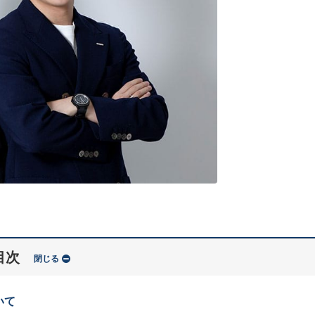
目次
閉じる
いて